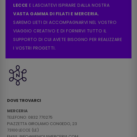
LECCE
E LASCIATEVI ISPIRARE DALLA NOSTRA
VASTA GAMMA DI FILATI E MERCERIA.
SAREMO LIETI DI ACCOMPAGNARVI NEL VOSTRO
VIAGGIO CREATIVO E DI FORNIRVI TUTTO IL
SUPPORTO DI CUI AVETE BISOGNO PER REALIZZARE
I VOSTRI PROGETTI.
DOVE TROVARCI
MERCERIA
TELEFONO: 0832 770275
PIAZZETTA GIROLAMO CONGEDO, 23
73100 LECCE (LE)
EMAIL: INFO@NEMOLAMERCERIA.COM