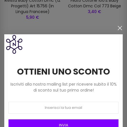
Rivista Baby Cotton Dmc (12
Filato Cotone 100% Baby
Progetti) Art 15756 (in
Cotton Dmc Col 773 Beige
Lingua Francese)
3,40 €
5,90 €
I clienti che hanno acquistato
questo prodotto hanno
OTTIENI UNO SCONTO
comprato anche:
Iscriviti alla nostra mailing list per ricevere subito il 10%
di sconto sul tuo primo ordine!
INVIA