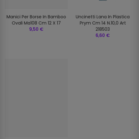
Manici Per Borse In Bamboo
Uncinetti Lana In Plastica
Ovali Ma108 Cm 12 X 17
Prym Cm 14 N.10,0 Art
9,50 €
218503
6,60 €