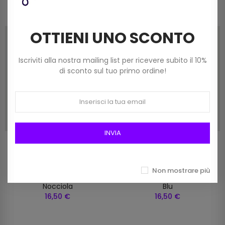
OTTIENI UNO SCONTO
Iscriviti alla nostra mailing list per ricevere subito il 10%
di sconto sul tuo primo ordine!
INVIA
Manici Per Borsa Intrecciati
Manici Per Borsa Intrecciati
In Ecopelle Con Catena E
In Ecopelle Con Catena E
Non mostrare più
Moschettone Art. Ma133 Col.
Moschettone Art. Ma133scol.
Nocciola
Blu
16,50 €
16,50 €