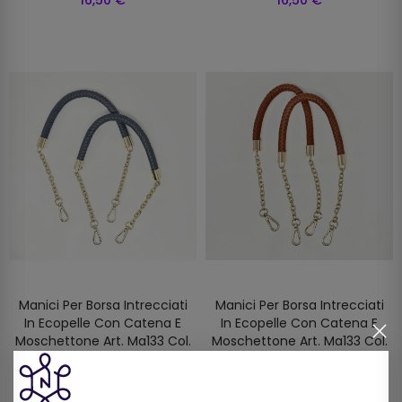
16,50 €
16,50 €
Manici Per Borsa Intrecciati
Manici Per Borsa Intrecciati
In Ecopelle Con Catena E
In Ecopelle Con Catena E
Moschettone Art. Ma133 Col.
Moschettone Art. Ma133 Col.
Grigio
Marrone
16,50 €
16,50 €