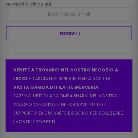
newsletter clicca
qui
.
ISCRIVITI
VENITE A TROVARCI NEL NOSTRO NEGOZIO A
LECCE
E LASCIATEVI ISPIRARE DALLA NOSTRA
VASTA GAMMA DI FILATI E MERCERIA.
SAREMO LIETI DI ACCOMPAGNARVI NEL VOSTRO
VIAGGIO CREATIVO E DI FORNIRVI TUTTO IL
SUPPORTO DI CUI AVETE BISOGNO PER REALIZZARE
I VOSTRI PROGETTI.