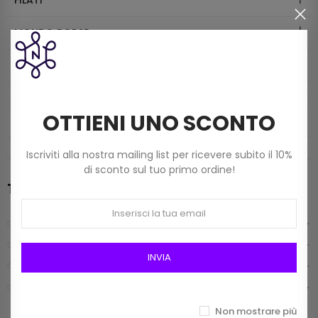
MONDO BORSE
TELE E FODERE
OTTIENI UNO SCONTO
INFO CONTATTI
Iscriviti alla nostra mailing list per ricevere subito il 10%
di sconto sul tuo primo ordine!
Tutti i prodotti
FILATI
MERCERIA
INVIA
MONDO BORSE
TELE E FODERE
Non mostrare più