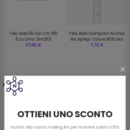
Tela Aida 55 Fori Cm 180
Tela Aida Stampata Anchor
Écru Dmc Dm263
Art Ap14pr Colore 809 Sea
27,00 €
7,70 €
Categorie
CATALOGO
OTTIENI UNO SCONTO
MERCERIA
Iscriviti alla nostra mailing list per ricevere subito il 10%
FILATI