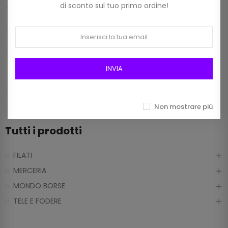
di sconto sul tuo primo ordine!
MONDO BORSE
TELE E FODERE
INVIA
INFO CONTATTI
Non mostrare più
Tutti i prodotti
FILATI
MERCERIA
MONDO BORSE
TELE E FODERE