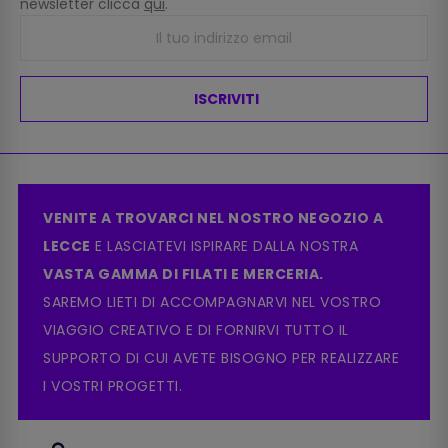
newsletter clicca
qui
.
ISCRIVITI
VENITE A TROVARCI NEL NOSTRO NEGOZIO A
LECCE
E LASCIATEVI ISPIRARE DALLA NOSTRA
VASTA GAMMA DI FILATI E MERCERIA.
SAREMO LIETI DI ACCOMPAGNARVI NEL VOSTRO
VIAGGIO CREATIVO E DI FORNIRVI TUTTO IL
SUPPORTO DI CUI AVETE BISOGNO PER REALIZZARE
I VOSTRI PROGETTI.