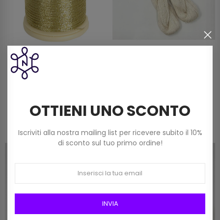
Filato Da Ricamo
Imbastire A Matasse 30/2
Metallizzato Dmc (40 M) Art
100% Cotone (pacco Da 10
282a Col Or-Cl Oro
Matasse Da 50 Grammi)
7,20 €
14,90 €
OTTIENI UNO SCONTO
Iscriviti alla nostra mailing list per ricevere subito il 10%
di sconto sul tuo primo ordine!
INVIA