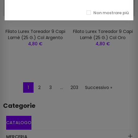
Non mostrare più
Filato Lurex Toreador 9 Capi
Filato Lurex Toreador 9 Capi
Lamè (25 G.) Col Argento
Lamè (25 G.) Col Oro
4,80 €
4,80 €
1
2
3
…
203
Successivo »
Categorie
CATALOGO
MERCERIA