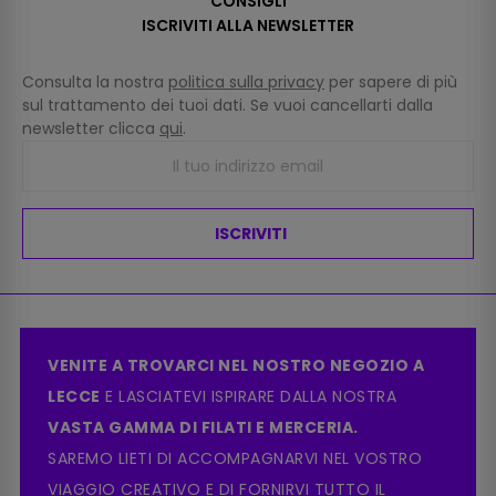
CONSIGLI
ISCRIVITI ALLA NEWSLETTER
Consulta la nostra
politica sulla privacy
per sapere di più
sul trattamento dei tuoi dati. Se vuoi cancellarti dalla
newsletter clicca
qui
.
ISCRIVITI
VENITE A TROVARCI NEL NOSTRO NEGOZIO A
LECCE
E LASCIATEVI ISPIRARE DALLA NOSTRA
VASTA GAMMA DI FILATI E MERCERIA.
SAREMO LIETI DI ACCOMPAGNARVI NEL VOSTRO
VIAGGIO CREATIVO E DI FORNIRVI TUTTO IL