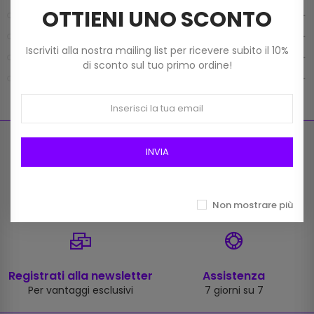
OTTIENI UNO SCONTO
FILATI
MERCERIA
Iscriviti alla nostra mailing list per ricevere subito il 10%
MONDO BORSE
di sconto sul tuo primo ordine!
TELE E FODERE
INVIA
Pagamenti sicuri
Spedizione gratuita
Carte di credito, PayPal,
Per ordini superiori a 59€
Non mostrare più
Bonifico
Registrati alla newsletter
Assistenza
Per vantaggi esclusivi
7 giorni su 7