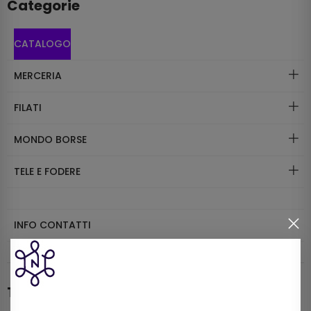
Categorie
CATALOGO
MERCERIA
FILATI
MONDO BORSE
TELE E FODERE
INFO CONTATTI
Tutti i prodotti