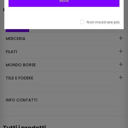
INVIA
Categorie
Non mostrare più
CATALOGO
MERCERIA
FILATI
MONDO BORSE
TELE E FODERE
INFO CONTATTI
Tutti i prodotti