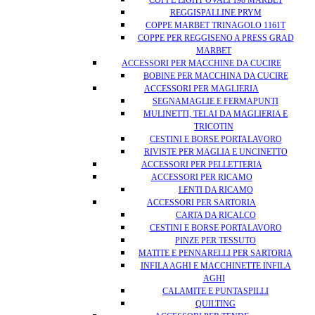
COPPE LIGHT OVALI 198 MARBET
REGGISPALLINE PRYM
COPPE MARBET TRINAGOLO 1161T
COPPE PER REGGISENO A PRESS GRAD
MARBET
ACCESSORI PER MACCHINE DA CUCIRE
BOBINE PER MACCHINA DA CUCIRE
ACCESSORI PER MAGLIERIA
SEGNAMAGLIE E FERMAPUNTI
MULINETTI, TELAI DA MAGLIERIA E
TRICOTIN
CESTINI E BORSE PORTALAVORO
RIVISTE PER MAGLIA E UNCINETTO
ACCESSORI PER PELLETTERIA
ACCESSORI PER RICAMO
LENTI DA RICAMO
ACCESSORI PER SARTORIA
CARTA DA RICALCO
CESTINI E BORSE PORTALAVORO
PINZE PER TESSUTO
MATITE E PENNARELLI PER SARTORIA
INFILA AGHI E MACCHINETTE INFILA
AGHI
CALAMITE E PUNTASPILLI
QUILTING