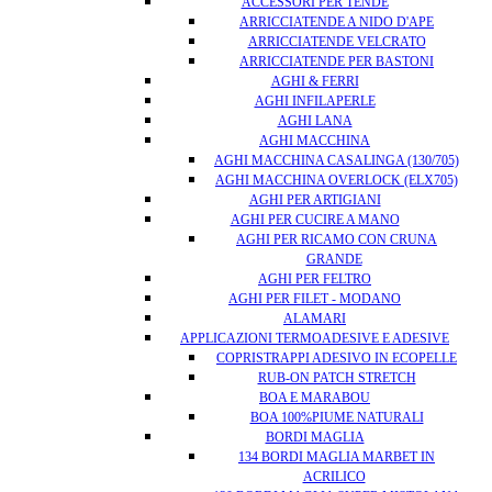
ACCESSORI PER TENDE
ARRICCIATENDE A NIDO D'APE
ARRICCIATENDE VELCRATO
ARRICCIATENDE PER BASTONI
AGHI & FERRI
AGHI INFILAPERLE
AGHI LANA
AGHI MACCHINA
AGHI MACCHINA CASALINGA (130/705)
AGHI MACCHINA OVERLOCK (ELX705)
AGHI PER ARTIGIANI
AGHI PER CUCIRE A MANO
AGHI PER RICAMO CON CRUNA
GRANDE
AGHI PER FELTRO
AGHI PER FILET - MODANO
ALAMARI
APPLICAZIONI TERMOADESIVE E ADESIVE
COPRISTRAPPI ADESIVO IN ECOPELLE
RUB-ON PATCH STRETCH
BOA E MARABOU
BOA 100%PIUME NATURALI
BORDI MAGLIA
134 BORDI MAGLIA MARBET IN
ACRILICO