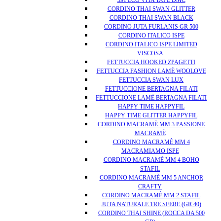
391 ECO VITA TAPE DMC
CORDINO THAI SWAN GLITTER
CORDINO THAI SWAN BLACK
CORDINO JUTA FURLANIS GR 500
CORDINO ITALICO ISPE
CORDINO ITALICO ISPE LIMITED
VISCOSA
FETTUCCIA HOOKED ZPAGETTI
FETTUCCIA FASHION LAMÈ WOOLOVE
FETTUCCIA SWAN LUX
FETTUCCIONE BERTAGNA FILATI
FETTUCCIONE LAMÈ BERTAGNA FILATI
HAPPY TIME HAPPYFIL
HAPPY TIME GLITTER HAPPYFIL
CORDINO MACRAMÈ MM 3 PASSIONE
MACRAMÈ
CORDINO MACRAMÈ MM 4
MACRAMIAMO ISPE
CORDINO MACRAMÈ MM 4 BOHO
STAFIL
CORDINO MACRAMÈ MM 5 ANCHOR
CRAFTY
CORDINO MACRAMÈ MM 2 STAFIL
JUTA NATURALE TRE SFERE (GR 40)
CORDINO THAI SHINE (ROCCA DA 500