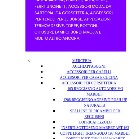
MERCERIA
ACCHIAPPASOGNI
ACCESSORI PER CAPELLI
ACCESSORI PER CASA E CUCINA
ACCESSORI PER CORSETTERIA
165 REGGISENO AUTOADESIVO
MARBET
1208 REGGISENO ADESIVO PUSH UP
NATURAL B
SPALLINE DI RICAMBIO PER
REGGISENI
COPRICAPEZZOLO
INSERTI SOTTOSENO MARBET ART 163
COPPE LIGHT TRIANGOLO 197 MARBET