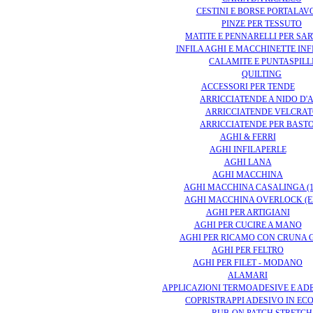
CESTINI E BORSE PORTALAV
PINZE PER TESSUTO
MATITE E PENNARELLI PER SA
INFILA AGHI E MACCHINETTE INF
CALAMITE E PUNTASPILL
QUILTING
ACCESSORI PER TENDE
ARRICCIATENDE A NIDO D'
ARRICCIATENDE VELCRA
ARRICCIATENDE PER BAST
AGHI & FERRI
AGHI INFILAPERLE
AGHI LANA
AGHI MACCHINA
AGHI MACCHINA CASALINGA (13
AGHI MACCHINA OVERLOCK (E
AGHI PER ARTIGIANI
AGHI PER CUCIRE A MANO
AGHI PER RICAMO CON CRUNA
AGHI PER FELTRO
AGHI PER FILET - MODANO
ALAMARI
APPLICAZIONI TERMOADESIVE E AD
COPRISTRAPPI ADESIVO IN EC