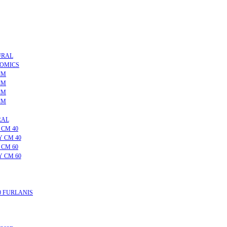
URAL
NOMICS
CM
CM
CM
CM
RAL
 CM 40
 CM 40
 CM 60
 CM 60
0 FURLANIS