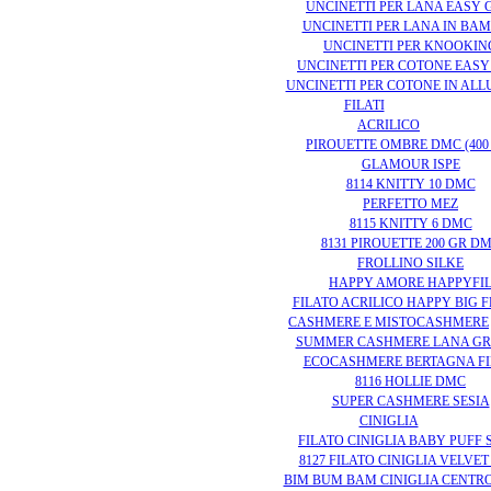
UNCINETTI PER LANA EASY 
UNCINETTI PER LANA IN BA
UNCINETTI PER KNOOKIN
UNCINETTI PER COTONE EASY
UNCINETTI PER COTONE IN ALL
FILATI
ACRILICO
PIROUETTE OMBRE DMC (400
GLAMOUR ISPE
8114 KNITTY 10 DMC
PERFETTO MEZ
8115 KNITTY 6 DMC
8131 PIROUETTE 200 GR D
FROLLINO SILKE
HAPPY AMORE HAPPYFI
FILATO ACRILICO HAPPY BIG 
CASHMERE E MISTOCASHMERE
SUMMER CASHMERE LANA G
ECOCASHMERE BERTAGNA FI
8116 HOLLIE DMC
SUPER CASHMERE SESIA
CINIGLIA
FILATO CINIGLIA BABY PUFF 
8127 FILATO CINIGLIA VELVE
BIM BUM BAM CINIGLIA CENTRO