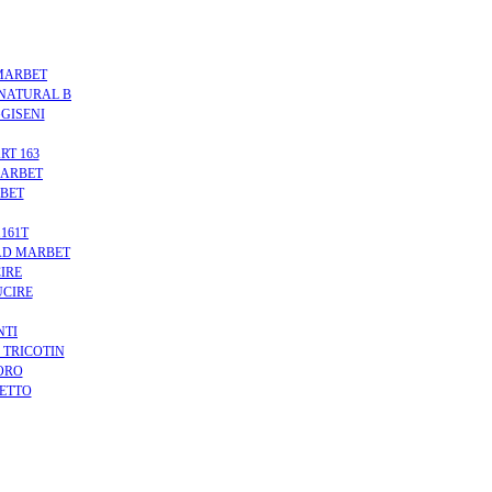
MARBET
 NATURAL B
GGISENI
RT 163
MARBET
RBET
161T
RAD MARBET
IRE
UCIRE
NTI
 TRICOTIN
ORO
NETTO