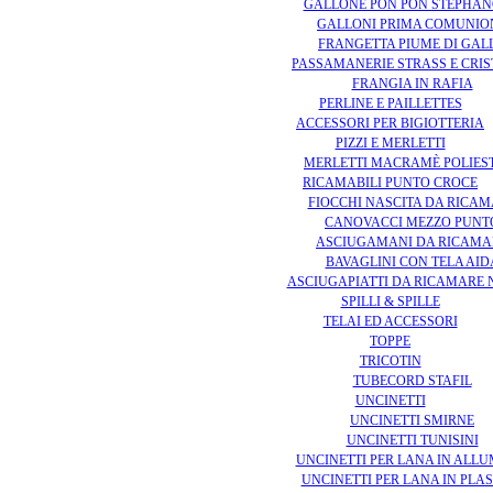
GALLONE PON PON STÉPHAN
GALLONI PRIMA COMUNIO
FRANGETTA PIUME DI GAL
PASSAMANERIE STRASS E CRI
FRANGIA IN RAFIA
PERLINE E PAILLETTES
ACCESSORI PER BIGIOTTERIA
PIZZI E MERLETTI
MERLETTI MACRAMÈ POLIES
RICAMABILI PUNTO CROCE
FIOCCHI NASCITA DA RICA
CANOVACCI MEZZO PUNT
ASCIUGAMANI DA RICAMA
BAVAGLINI CON TELA AID
ASCIUGAPIATTI DA RICAMARE 
SPILLI & SPILLE
TELAI ED ACCESSORI
TOPPE
TRICOTIN
TUBECORD STAFIL
UNCINETTI
UNCINETTI SMIRNE
UNCINETTI TUNISINI
UNCINETTI PER LANA IN ALLU
UNCINETTI PER LANA IN PLA