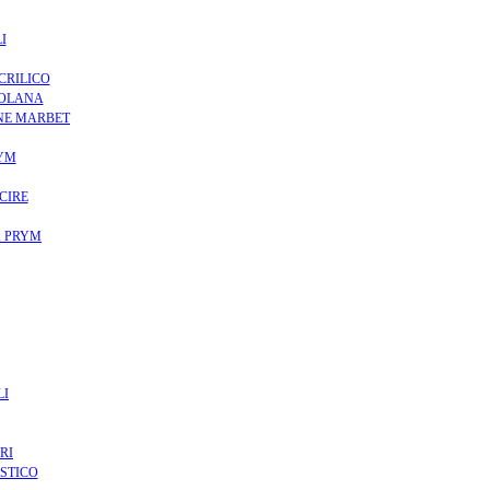
I
CRILICO
TOLANA
ONE MARBET
YM
CIRE
K PRYM
LI
RI
STICO