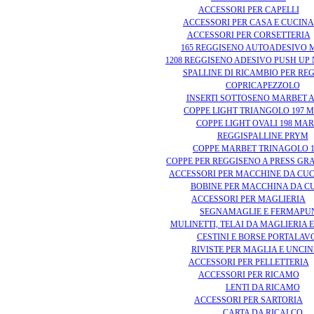
ACCESSORI PER CAPELLI
ACCESSORI PER CASA E CUCINA
ACCESSORI PER CORSETTERIA
165 REGGISENO AUTOADESIVO 
1208 REGGISENO ADESIVO PUSH UP
SPALLINE DI RICAMBIO PER RE
COPRICAPEZZOLO
INSERTI SOTTOSENO MARBET A
COPPE LIGHT TRIANGOLO 197 
COPPE LIGHT OVALI 198 MA
REGGISPALLINE PRYM
COPPE MARBET TRINAGOLO 1
COPPE PER REGGISENO A PRESS G
ACCESSORI PER MACCHINE DA CUC
BOBINE PER MACCHINA DA C
ACCESSORI PER MAGLIERIA
SEGNAMAGLIE E FERMAPU
MULINETTI, TELAI DA MAGLIERIA E
CESTINI E BORSE PORTALAV
RIVISTE PER MAGLIA E UNCI
ACCESSORI PER PELLETTERIA
ACCESSORI PER RICAMO
LENTI DA RICAMO
ACCESSORI PER SARTORIA
CARTA DA RICALCO