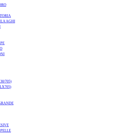
ORO
RTORIA
ILA AGHI
I
APE
TO
ONI
0/705)
LX705)
 GRANDE
ESIVE
OPELLE