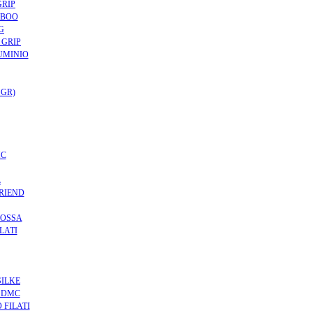
GRIP
MBOO
G
 GRIP
UMINIO
 GR)
MC
L
FRIEND
ROSSA
LATI
SILKE
T DMC
 FILATI