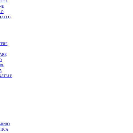
OISE
NE
LO
STALLO
TERE
MARE
O
RE
A
NATALE
MINIO
STICA