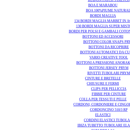
RUB-ON PATCH STRETCH
BOA E MARABOU
BOA 100%PIUME NATURAL
BORDI MAGLIA
134 BORDI MAGLIA MARBET IN A
130 BORDI MAGLIA SUPER MIS
BORDI PER POLSI E GAMBALI COT
BOTTONI ED ACCESSORI
BOTTONI COLOR SNAPS PR
BOTTONI DA RICOPRIRE
BOTTONI AUTOMATICI DA CU
VARIO CREATIVE TOOL
BOTTONI A PRESSIONE ANORA
BOTTONI JERSEY PRYM
RIVETTI TUBOLARI PRYM
CINTURE E BRETELLE
CHIUSURE E FERMI
CLIPS PER PELLICCIA
FIBBIE PER CINTURE
COLLA PER TESSUTI E PELLE
CORDONI, CORDONIERE E CINGO
CORDONCINO 510/3 RP
ELASTICI
CORDINI ELASTICI TUBOLA
IBIZA TUBETTO TUBOLARE ELA