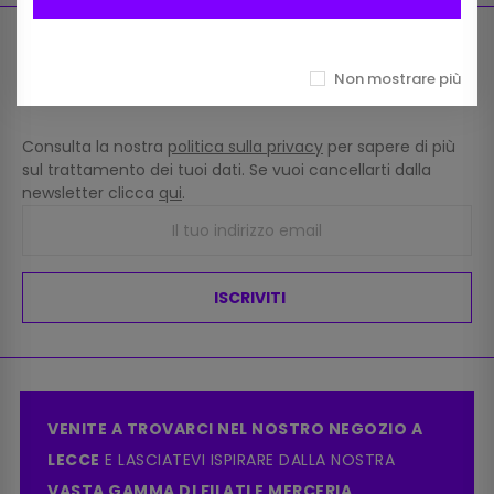
RESTA AGGIORNATO SULLE ULTIME NOVITÀ, SEGUI I
CONSIGLI
Non mostrare più
ISCRIVITI ALLA NEWSLETTER
Consulta la nostra
politica sulla privacy
per sapere di più
sul trattamento dei tuoi dati. Se vuoi cancellarti dalla
newsletter clicca
qui
.
ISCRIVITI
VENITE A TROVARCI NEL NOSTRO NEGOZIO A
LECCE
E LASCIATEVI ISPIRARE DALLA NOSTRA
VASTA GAMMA DI FILATI E MERCERIA.