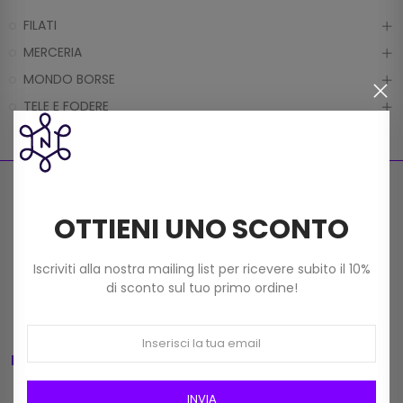
FILATI
MERCERIA
MONDO BORSE
TELE E FODERE
OTTIENI UNO SCONTO
Pagamenti sicuri
Spedizione gratuita
Carte di credito, PayPal,
Iscriviti alla nostra mailing list per ricevere subito il 10%
Per ordini superiori a 59€
Bonifico
di sconto sul tuo primo ordine!
Registrati alla newsletter
Assistenza
Per vantaggi esclusivi
7 giorni su 7
INVIA