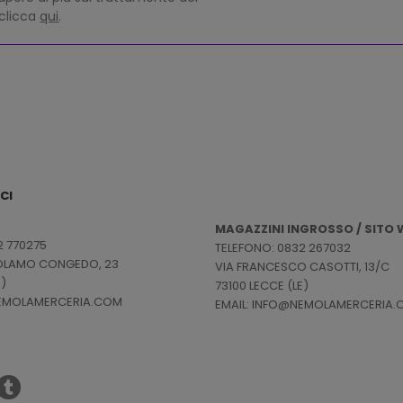
 clicca
qui
.
CI
MAGAZZINI INGROSSO / SITO W
2 770275
TELEFONO: 0832 267032
ROLAMO CONGEDO, 23
VIA FRANCESCO CASOTTI, 13/C
E)
73100 LECCE (LE)
NEMOLAMERCERIA.COM
EMAIL: INFO@NEMOLAMERCERIA