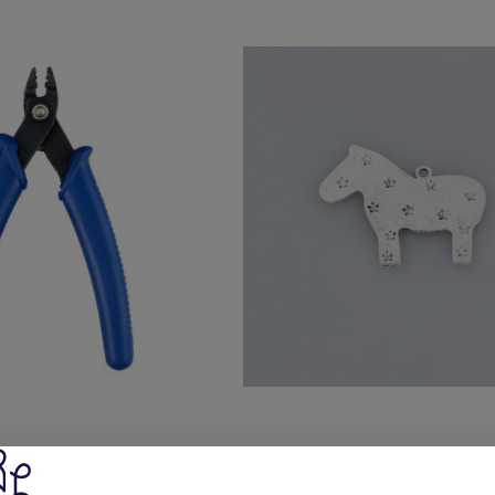
hiaccini Benox Cm 12 Art
Ciondolo Bigiotteria A Forma Di
K873
Cm 33 X 41 Art Ff532-