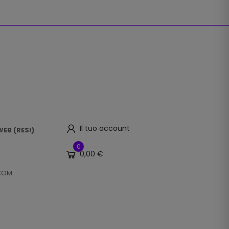
Il tuo account
EB (RESI)
0
0,00 €
.COM