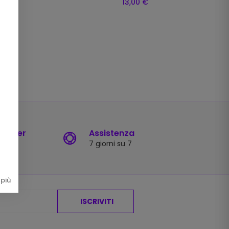
13,00 €
sletter
Assistenza
7 giorni su 7
più
ISCRIVITI