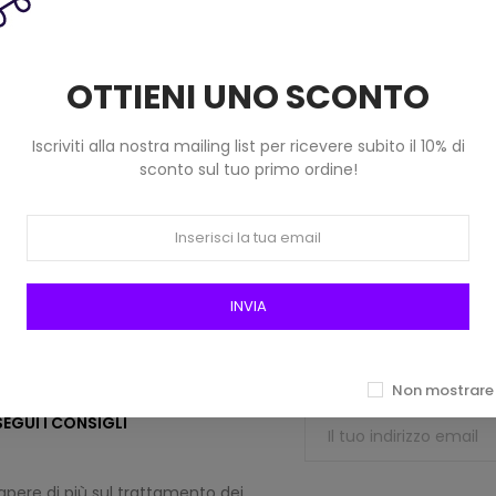
10,00 €
1,40 €
OTTIENI UNO SCONTO
Iscriviti alla nostra mailing list per ricevere subito il 10% di
sconto sul tuo primo ordine!
menti sicuri
Registrati alla new
INVIA
 di credito, PayPal, Bonifico
Per vantaggi esclusivi
Non mostrare 
EGUI I CONSIGLI
apere di più sul trattamento dei