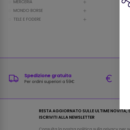
MERCERIA
MONDO BORSE
TELE E FODERE
Spedizione gratuita
Paga
Per ordini superiori a 59€
Carte
RESTA AGGIORNATO SULLE ULTIME NOVITÀ, S
ISCRIVITI ALLA NEWSLETTER
Consulta la nostra
politica sulla privacy
per s