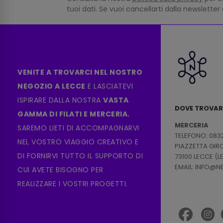
tuoi dati. Se vuoi cancellarti dalla newsletter
VENITE A TROVARCI NEL NOSTRO
NEGOZIO A LECCE
E LASCIATEVI
ISPIRARE DALLA NOSTRA
VASTA
DOVE TROVAR
GAMMA DI FILATI E MERCERIA.
MERCERIA
SAREMO LIETI DI ACCOMPAGNARVI
TELEFONO: 083
NEL VOSTRO VIAGGIO CREATIVO E
PIAZZETTA GI
DI FORNIRVI TUTTO IL SUPPORTO DI
73100 LECCE (L
EMAIL: INFO@
CUI AVETE BISOGNO PER
REALIZZARE I VOSTRI PROGETTI.