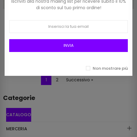
Iscriviti alla nostra mailing list per ricevere subito il 10%
di sconto sul tuo primo ordine!
Filato Mistolana Champion
Filato Mistolana Madesimo 3
Centro Filati (150 Gr, 360 M)
Silke (150 G, 300 M) Col 53
Col 2 Multicolor Chiaro
Bianco E Blu Sfumato
11,90 €
7,50 €
INVIA
Non mostrare più
1
2
Successivo »
Categorie
CATALOGO
MERCERIA