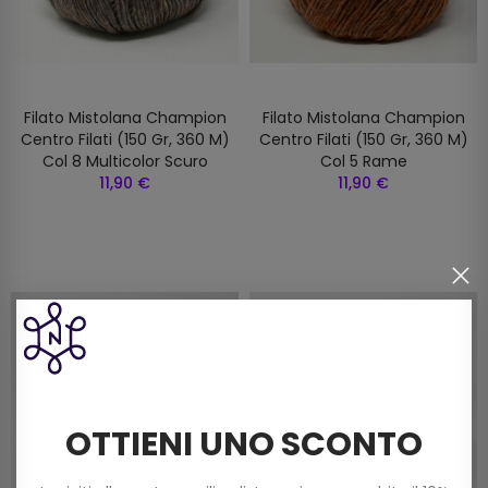
Filato Mistolana Champion
Filato Mistolana Champion
Centro Filati (150 Gr, 360 M)
Centro Filati (150 Gr, 360 M)
Col 8 Multicolor Scuro
Col 5 Rame
11,90 €
11,90 €
OTTIENI UNO SCONTO