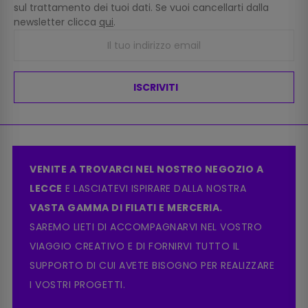
sul trattamento dei tuoi dati. Se vuoi cancellarti dalla
newsletter clicca
qui
.
ISCRIVITI
VENITE A TROVARCI NEL NOSTRO NEGOZIO A
LECCE
E LASCIATEVI ISPIRARE DALLA NOSTRA
VASTA GAMMA DI FILATI E MERCERIA.
SAREMO LIETI DI ACCOMPAGNARVI NEL VOSTRO
VIAGGIO CREATIVO E DI FORNIRVI TUTTO IL
SUPPORTO DI CUI AVETE BISOGNO PER REALIZZARE
I VOSTRI PROGETTI.