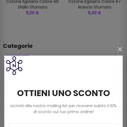
Cotone Egiziano Colore 66
Cotone Egiziano Colore 67
Giallo Sfumato
Arancio Sfumato
5,20 €
5,20 €
Categorie
CATALOGO
MERCERIA
FILATI
OTTIENI UNO SCONTO
MONDO BORSE
Iscriviti alla nostra mailing list per ricevere subito il 10%
di sconto sul tuo primo ordine!
TELE E FODERE