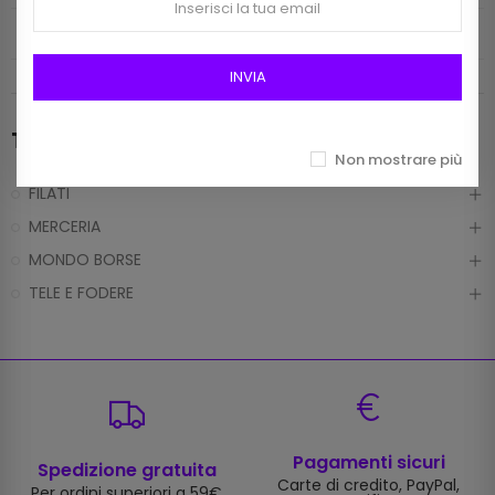
INFO CONTATTI
INVIA
Tutti i prodotti
Non mostrare più
FILATI
MERCERIA
MONDO BORSE
TELE E FODERE
Pagamenti sicuri
Spedizione gratuita
Carte di credito, PayPal,
Per ordini superiori a 59€