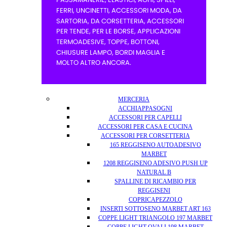
MERCERIA
ACCHIAPPASOGNI
ACCESSORI PER CAPELLI
ACCESSORI PER CASA E CUCINA
ACCESSORI PER CORSETTERIA
165 REGGISENO AUTOADESIVO
MARBET
1208 REGGISENO ADESIVO PUSH UP
NATURAL B
SPALLINE DI RICAMBIO PER
REGGISENI
COPRICAPEZZOLO
INSERTI SOTTOSENO MARBET ART 163
COPPE LIGHT TRIANGOLO 197 MARBET