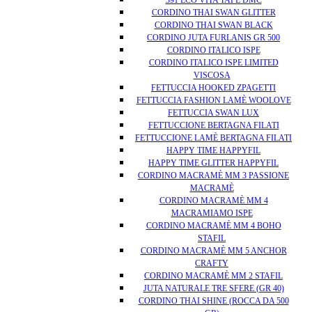
391 ECO VITA TAPE DMC
CORDINO THAI SWAN GLITTER
CORDINO THAI SWAN BLACK
CORDINO JUTA FURLANIS GR 500
CORDINO ITALICO ISPE
CORDINO ITALICO ISPE LIMITED
VISCOSA
FETTUCCIA HOOKED ZPAGETTI
FETTUCCIA FASHION LAMÈ WOOLOVE
FETTUCCIA SWAN LUX
FETTUCCIONE BERTAGNA FILATI
FETTUCCIONE LAMÈ BERTAGNA FILATI
HAPPY TIME HAPPYFIL
HAPPY TIME GLITTER HAPPYFIL
CORDINO MACRAMÈ MM 3 PASSIONE
MACRAMÈ
CORDINO MACRAMÈ MM 4
MACRAMIAMO ISPE
CORDINO MACRAMÈ MM 4 BOHO
STAFIL
CORDINO MACRAMÈ MM 5 ANCHOR
CRAFTY
CORDINO MACRAMÈ MM 2 STAFIL
JUTA NATURALE TRE SFERE (GR 40)
CORDINO THAI SHINE (ROCCA DA 500