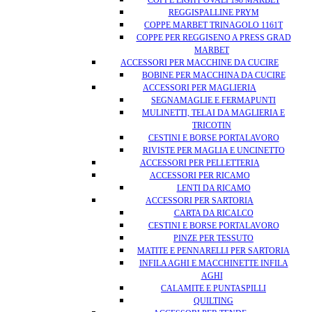
COPPE LIGHT OVALI 198 MARBET
REGGISPALLINE PRYM
COPPE MARBET TRINAGOLO 1161T
COPPE PER REGGISENO A PRESS GRAD
MARBET
ACCESSORI PER MACCHINE DA CUCIRE
BOBINE PER MACCHINA DA CUCIRE
ACCESSORI PER MAGLIERIA
SEGNAMAGLIE E FERMAPUNTI
MULINETTI, TELAI DA MAGLIERIA E
TRICOTIN
CESTINI E BORSE PORTALAVORO
RIVISTE PER MAGLIA E UNCINETTO
ACCESSORI PER PELLETTERIA
ACCESSORI PER RICAMO
LENTI DA RICAMO
ACCESSORI PER SARTORIA
CARTA DA RICALCO
CESTINI E BORSE PORTALAVORO
PINZE PER TESSUTO
MATITE E PENNARELLI PER SARTORIA
INFILA AGHI E MACCHINETTE INFILA
AGHI
CALAMITE E PUNTASPILLI
QUILTING