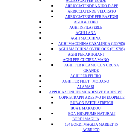
ACCESSORI PER TENDE
ARRICCIATENDE A NIDO D'APE
ARRICCIATENDE VELCRATO
ARRICCIATENDE PER BASTONI
AGHI & FERRI
AGHI INFILAPERLE
AGHI LANA
AGHI MACCHINA
AGHI MACCHINA CASALINGA (130/705)
AGHI MACCHINA OVERLOCK (ELX705)
AGHI PER ARTIGIANI
AGHI PER CUCIRE A MANO
AGHI PER RICAMO CON CRUNA
GRANDE
AGHI PER FELTRO
AGHI PER FILET - MODANO
ALAMARI
APPLICAZIONI TERMOADESIVE E ADESIVE
COPRISTRAPPI ADESIVO IN ECOPELLE
RUB-ON PATCH STRETCH
BOA E MARABOU
BOA 100%PIUME NATURALI
BORDI MAGLIA
134 BORDI MAGLIA MARBET IN
ACRILICO