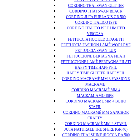
391 ECO VITA TAPE DMC
CORDINO THAI SWAN GLITTER
CORDINO THAI SWAN BLACK
CORDINO JUTA FURLANIS GR 500
CORDINO ITALICO ISPE
CORDINO ITALICO ISPE LIMITED
VISCOSA
FETTUCCIA HOOKED ZPAGETTI
FETTUCCIA FASHION LAMÈ WOOLOVE
FETTUCCIA SWAN LUX
FETTUCCIONE BERTAGNA FILATI
FETTUCCIONE LAMÈ BERTAGNA FILATI
HAPPY TIME HAPPYFIL
HAPPY TIME GLITTER HAPPYFIL
CORDINO MACRAMÈ MM 3 PASSIONE
MACRAMÈ
CORDINO MACRAMÈ MM 4
MACRAMIAMO ISPE
CORDINO MACRAMÈ MM 4 BOHO
STAFIL
CORDINO MACRAMÈ MM 5 ANCHOR
CRAFTY
CORDINO MACRAMÈ MM 2 STAFIL
JUTA NATURALE TRE SFERE (GR 40)
CORDINO THAI SHINE (ROCCA DA 500