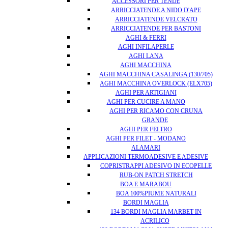
ACCESSORI PER TENDE
ARRICCIATENDE A NIDO D'APE
ARRICCIATENDE VELCRATO
ARRICCIATENDE PER BASTONI
AGHI & FERRI
AGHI INFILAPERLE
AGHI LANA
AGHI MACCHINA
AGHI MACCHINA CASALINGA (130/705)
AGHI MACCHINA OVERLOCK (ELX705)
AGHI PER ARTIGIANI
AGHI PER CUCIRE A MANO
AGHI PER RICAMO CON CRUNA
GRANDE
AGHI PER FELTRO
AGHI PER FILET - MODANO
ALAMARI
APPLICAZIONI TERMOADESIVE E ADESIVE
COPRISTRAPPI ADESIVO IN ECOPELLE
RUB-ON PATCH STRETCH
BOA E MARABOU
BOA 100%PIUME NATURALI
BORDI MAGLIA
134 BORDI MAGLIA MARBET IN
ACRILICO