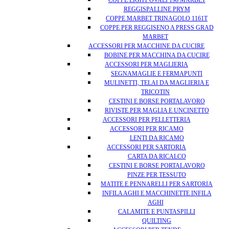
COPPE LIGHT OVALI 198 MARBET
REGGISPALLINE PRYM
COPPE MARBET TRINAGOLO 1161T
COPPE PER REGGISENO A PRESS GRAD
MARBET
ACCESSORI PER MACCHINE DA CUCIRE
BOBINE PER MACCHINA DA CUCIRE
ACCESSORI PER MAGLIERIA
SEGNAMAGLIE E FERMAPUNTI
MULINETTI, TELAI DA MAGLIERIA E
TRICOTIN
CESTINI E BORSE PORTALAVORO
RIVISTE PER MAGLIA E UNCINETTO
ACCESSORI PER PELLETTERIA
ACCESSORI PER RICAMO
LENTI DA RICAMO
ACCESSORI PER SARTORIA
CARTA DA RICALCO
CESTINI E BORSE PORTALAVORO
PINZE PER TESSUTO
MATITE E PENNARELLI PER SARTORIA
INFILA AGHI E MACCHINETTE INFILA
AGHI
CALAMITE E PUNTASPILLI
QUILTING