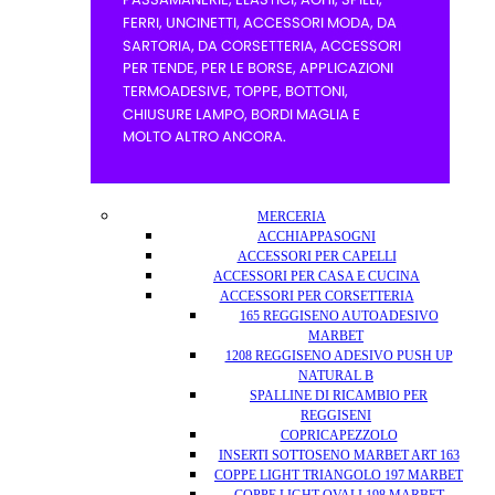
MERCERIA
ACCHIAPPASOGNI
ACCESSORI PER CAPELLI
ACCESSORI PER CASA E CUCINA
ACCESSORI PER CORSETTERIA
165 REGGISENO AUTOADESIVO
MARBET
1208 REGGISENO ADESIVO PUSH UP
NATURAL B
SPALLINE DI RICAMBIO PER
REGGISENI
COPRICAPEZZOLO
INSERTI SOTTOSENO MARBET ART 163
COPPE LIGHT TRIANGOLO 197 MARBET