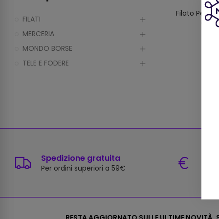
Filato Per M
FILATI
(100g
MERCERIA
MONDO BORSE
TELE E FODERE
Spedizione gratuita
Paga
Per ordini superiori a 59€
Carte
RESTA AGGIORNATO SULLE ULTIME NOVITÀ, S