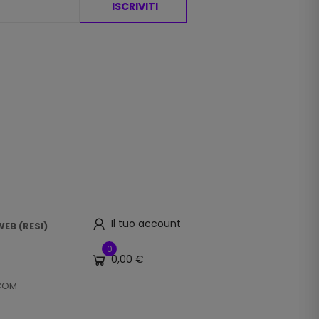
ISCRIVITI
Il tuo account
EB (RESI)
0
0,00 €
.COM