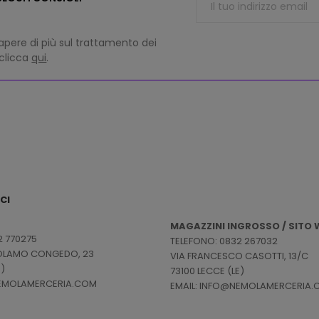
apere di più sul trattamento dei
 clicca
qui
.
CI
MAGAZZINI INGROSSO / SITO W
2 770275
TELEFONO: 0832 267032
ROLAMO CONGEDO, 23
VIA FRANCESCO CASOTTI, 13/C
E)
73100 LECCE (LE)
NEMOLAMERCERIA.COM
EMAIL: INFO@NEMOLAMERCERIA