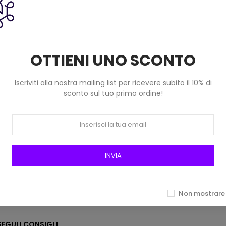
acchina Habsbourg Silke
Filato Per Macchina Habsbou
) Col 100 Bianco
(100g) Col 235 Blu Elettr
4,90 €
4,90 €
OTTIENI UNO SCONTO
Iscriviti alla nostra mailing list per ricevere subito il 10% di
sconto sul tuo primo ordine!
INVIA
menti sicuri
Registrati alla new
 di credito, PayPal, Bonifico
Per vantaggi esclusivi
Non mostrare 
EGUI I CONSIGLI