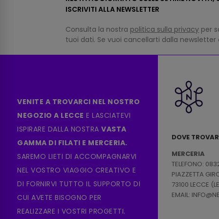
ISCRIVITI ALLA NEWSLETTER
Consulta la nostra
politica sulla privacy
per s
tuoi dati. Se vuoi cancellarti dalla newsletter
VENITE A TROVARCI NEL NOSTRO
NEGOZIO A LECCE
E LASCIATEVI
ISPIRARE DALLA NOSTRA
VASTA
DOVE TROVAR
GAMMA DI FILATI E MERCERIA.
MERCERIA
SAREMO LIETI DI ACCOMPAGNARVI
TELEFONO: 083
NEL VOSTRO VIAGGIO CREATIVO E
PIAZZETTA GI
DI FORNIRVI TUTTO IL SUPPORTO DI
73100 LECCE (L
EMAIL: INFO@
CUI AVETE BISOGNO PER
REALIZZARE I VOSTRI PROGETTI.