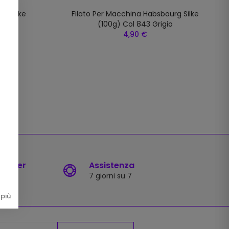
rg Silke
Filato Per Macchina Habsbourg Silke
ico
(100g) Col 843 Grigio
4,90 €
sletter
Assistenza
7 giorni su 7
più