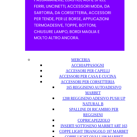
MERCERIA
ACCHIAPPASOGNI
ACCESSORI PER CAPELLI
ACCESSORI PER CASA E CUCINA
ACCESSORI PER CORSETTERIA
165 REGGISENO AUTOADESIVO
MARBET
1208 REGGISENO ADESIVO PUSH UP
NATURAL B
SPALLINE DI RICAMBIO PER
REGGISENI
COPRICAPEZZOLO
INSERTI SOTTOSENO MARBET ART 163
COPPE LIGHT TRIANGOLO 197 MARBET