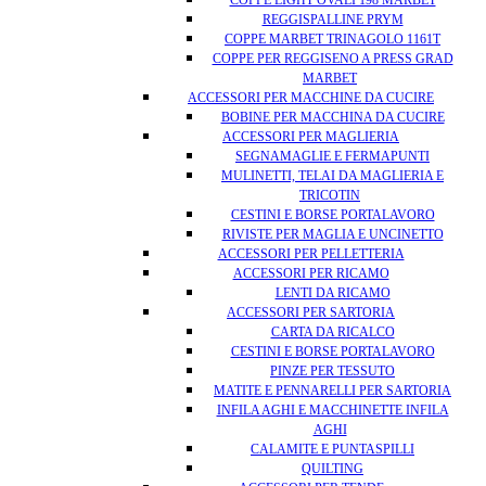
COPPE LIGHT OVALI 198 MARBET
REGGISPALLINE PRYM
COPPE MARBET TRINAGOLO 1161T
COPPE PER REGGISENO A PRESS GRAD
MARBET
ACCESSORI PER MACCHINE DA CUCIRE
BOBINE PER MACCHINA DA CUCIRE
ACCESSORI PER MAGLIERIA
SEGNAMAGLIE E FERMAPUNTI
MULINETTI, TELAI DA MAGLIERIA E
TRICOTIN
CESTINI E BORSE PORTALAVORO
RIVISTE PER MAGLIA E UNCINETTO
ACCESSORI PER PELLETTERIA
ACCESSORI PER RICAMO
LENTI DA RICAMO
ACCESSORI PER SARTORIA
CARTA DA RICALCO
CESTINI E BORSE PORTALAVORO
PINZE PER TESSUTO
MATITE E PENNARELLI PER SARTORIA
INFILA AGHI E MACCHINETTE INFILA
AGHI
CALAMITE E PUNTASPILLI
QUILTING