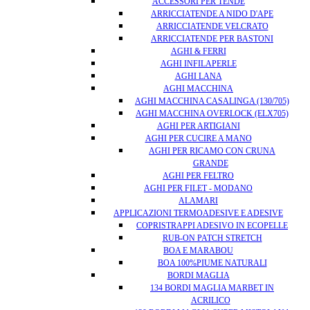
ACCESSORI PER TENDE
ARRICCIATENDE A NIDO D'APE
ARRICCIATENDE VELCRATO
ARRICCIATENDE PER BASTONI
AGHI & FERRI
AGHI INFILAPERLE
AGHI LANA
AGHI MACCHINA
AGHI MACCHINA CASALINGA (130/705)
AGHI MACCHINA OVERLOCK (ELX705)
AGHI PER ARTIGIANI
AGHI PER CUCIRE A MANO
AGHI PER RICAMO CON CRUNA
GRANDE
AGHI PER FELTRO
AGHI PER FILET - MODANO
ALAMARI
APPLICAZIONI TERMOADESIVE E ADESIVE
COPRISTRAPPI ADESIVO IN ECOPELLE
RUB-ON PATCH STRETCH
BOA E MARABOU
BOA 100%PIUME NATURALI
BORDI MAGLIA
134 BORDI MAGLIA MARBET IN
ACRILICO