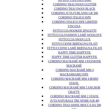
391 ECO VITA TAPE DMC
CORDINO THAI SWAN GLITTER
CORDINO THAI SWAN BLACK
CORDINO JUTA FURLANIS GR 500
CORDINO ITALICO ISPE
CORDINO ITALICO ISPE LIMITED
VISCOSA
FETTUCCIA HOOKED ZPAGETTI
FETTUCCIA FASHION LAMÈ WOOLOVE
FETTUCCIA SWAN LUX
FETTUCCIONE BERTAGNA FILATI
FETTUCCIONE LAMÈ BERTAGNA FILATI
HAPPY TIME HAPPYFIL
HAPPY TIME GLITTER HAPPYFIL
CORDINO MACRAMÈ MM 3 PASSIONE
MACRAMÈ
CORDINO MACRAMÈ MM 4
MACRAMIAMO ISPE
CORDINO MACRAMÈ MM 4 BOHO
STAFIL
CORDINO MACRAMÈ MM 5 ANCHOR
CRAFTY
CORDINO MACRAMÈ MM 2 STAFIL
JUTA NATURALE TRE SFERE (GR 40)
CORDINO THAI SHINE (ROCCA DA 500