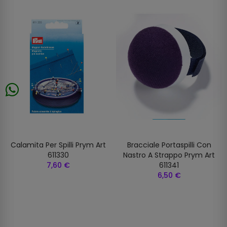
Calamita Per Spilli Prym Art
Bracciale Portaspilli Con
611330
Nastro A Strappo Prym Art
7,60 €
611341
6,50 €