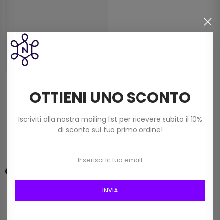
Calamita Portaaghi
OTTIENI UNO SCONTO
Animato Colore Viola Prym
Art 610291
7,90 €
Iscriviti alla nostra mailing list per ricevere subito il 10%
di sconto sul tuo primo ordine!
Categorie
INVIA
CATALOGO