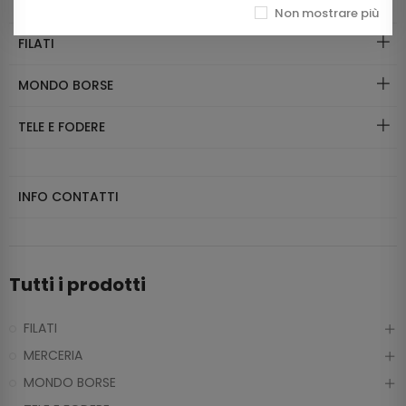
MERCERIA
Non mostrare più
FILATI
MONDO BORSE
TELE E FODERE
INFO CONTATTI
Tutti i prodotti
FILATI
MERCERIA
MONDO BORSE