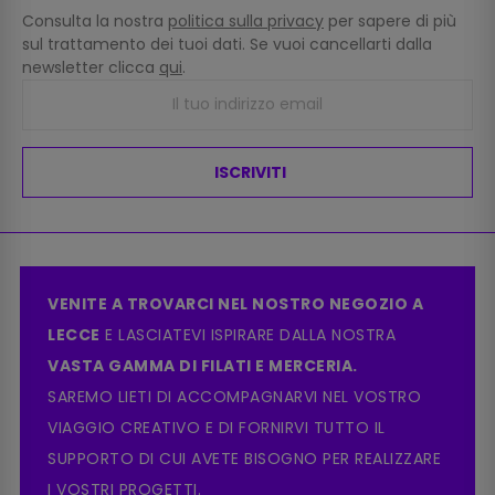
Consulta la nostra
politica sulla privacy
per sapere di più
sul trattamento dei tuoi dati. Se vuoi cancellarti dalla
newsletter clicca
qui
.
ISCRIVITI
VENITE A TROVARCI NEL NOSTRO NEGOZIO A
LECCE
E LASCIATEVI ISPIRARE DALLA NOSTRA
VASTA GAMMA DI FILATI E MERCERIA.
SAREMO LIETI DI ACCOMPAGNARVI NEL VOSTRO
VIAGGIO CREATIVO E DI FORNIRVI TUTTO IL
SUPPORTO DI CUI AVETE BISOGNO PER REALIZZARE
I VOSTRI PROGETTI.