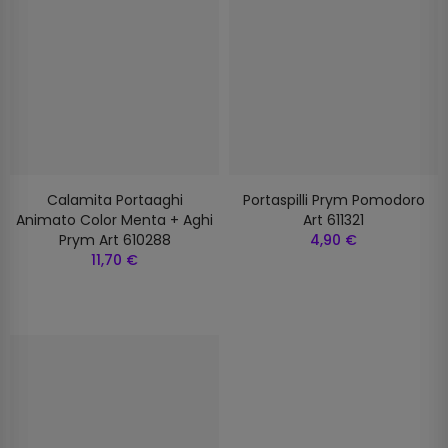
Calamita Portaaghi
Portaspilli Prym Pomodoro
Animato Color Menta + Aghi
Art 611321
Prym Art 610288
4,90 €
11,70 €