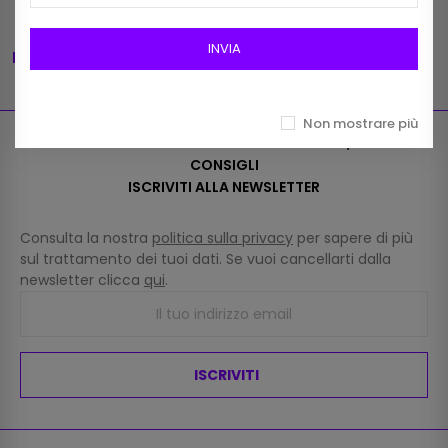
INVIA
Registrati alla newsletter
Assistenza
Per vantaggi esclusivi
7 giorni su 7
Non mostrare più
RESTA AGGIORNATO SULLE ULTIME NOVITÀ, SEGUI I
CONSIGLI
ISCRIVITI ALLA NEWSLETTER
Consulta la nostra
politica sulla privacy
per sapere di più
sul trattamento dei tuoi dati. Se vuoi cancellarti dalla
newsletter clicca
qui
.
ISCRIVITI