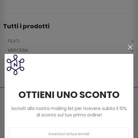
Tutti i prodotti
FILATI
MERCERIA
MONDO BORSE
TELE E FODERE
OTTIENI UNO SCONTO
Iscriviti alla nostra mailing list per ricevere subito il 10%
di sconto sul tuo primo ordine!
Pagamenti sicuri
Spedizione gratuita
Carte di credito, PayPal,
Per ordini superiori a 59€
Bonifico