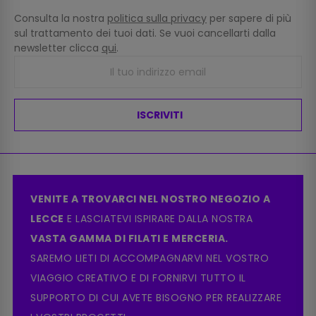
Consulta la nostra
politica sulla privacy
per sapere di più
sul trattamento dei tuoi dati. Se vuoi cancellarti dalla
newsletter clicca
qui
.
ISCRIVITI
VENITE A TROVARCI NEL NOSTRO NEGOZIO A
LECCE
E LASCIATEVI ISPIRARE DALLA NOSTRA
VASTA GAMMA DI FILATI E MERCERIA.
SAREMO LIETI DI ACCOMPAGNARVI NEL VOSTRO
VIAGGIO CREATIVO E DI FORNIRVI TUTTO IL
SUPPORTO DI CUI AVETE BISOGNO PER REALIZZARE