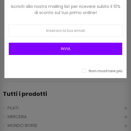
MERCERIA
Iscriviti alla nostra mailing list per ricevere subito il 10%
di sconto sul tuo primo ordine!
FILATI
MONDO BORSE
TELE E FODERE
INVIA
INFO CONTATTI
Non mostrare più
Tutti i prodotti
FILATI
MERCERIA
MONDO BORSE