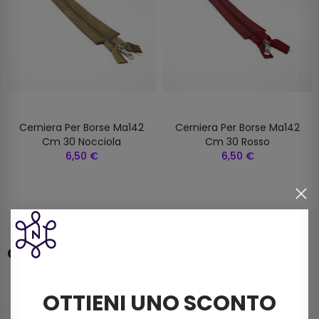
Cerniera Per Borse Ma142
Cerniera Per Borse Ma142
Cm 30 Nocciola
Cm 30 Rosso
6,50 €
6,50 €
Categorie
CATALOGO
OTTIENI UNO SCONTO