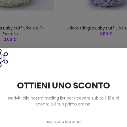
ia Baby Puff Silke Col.14
Filato Ciniglia Baby Puff Silke Co
Pastello
2,60 €
2,60 €
OTTIENI UNO SCONTO
Iscriviti alla nostra mailing list per ricevere subito il 10% di
sconto sul tuo primo ordine!