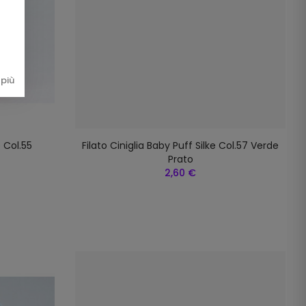
più
e Col.55
Filato Ciniglia Baby Puff Silke Col.57 Verde
Prato
2,60 €