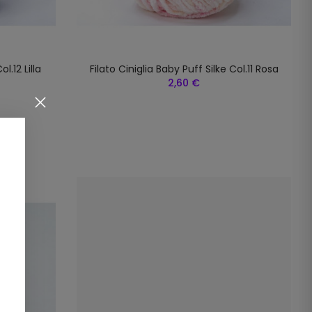
l.12 Lilla
Filato Ciniglia Baby Puff Silke Col.11 Rosa
2,60 €