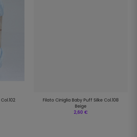
 Col.102
Filato Ciniglia Baby Puff Silke Col.108
Beige
2,60 €