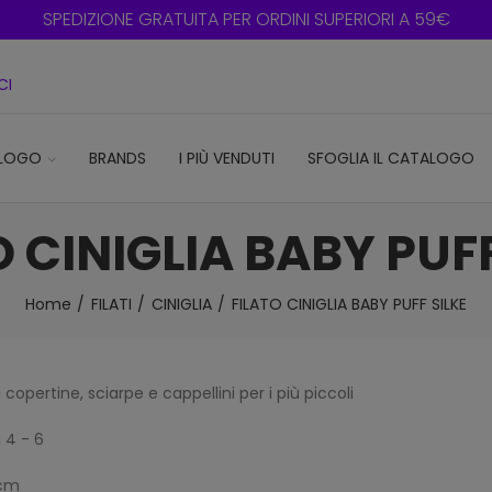
SPEDIZIONE GRATUITA PER ORDINI SUPERIORI A 59€
CI
LOGO
BRANDS
I PIÙ VENDUTI
SFOGLIA IL CATALOGO
O CINIGLIA BABY PUFF
Home
FILATI
CINIGLIA
FILATO CINIGLIA BABY PUFF SILKE
i copertine, sciarpe e cappellini per i più piccoli
i 4 - 6
0cm