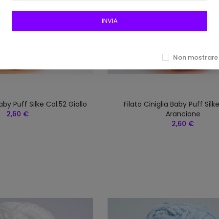
INVIA
Non mostrare 
Baby Puff Silke Col.52 Giallo
Filato Ciniglia Baby Puff Silk
2,60 €
Arancione
2,60 €