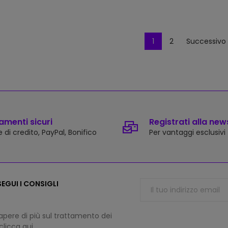
1
2
Successivo 
menti sicuri
Registrati alla new
 di credito, PayPal, Bonifico
Per vantaggi esclusivi
EGUI I CONSIGLI
apere di più sul trattamento dei
 clicca
qui
.