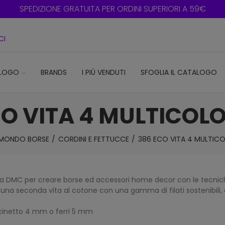
SPEDIZIONE GRATUITA PER ORDINI SUPERIORI A 59€
CI
LOGO
BRANDS
I PIÙ VENDUTI
SFOGLIA IL CATALOGO
CO VITA 4 MULTICOL
MONDO BORSE
CORDINI E FETTUCCE
386 ECO VITA 4 MULTIC
o da DMC per creare borse ed accessori home decor con le tecnic
re una seconda vita al cotone con una gamma di filati sostenibili,
uncinetto 4 mm o ferri 5 mm