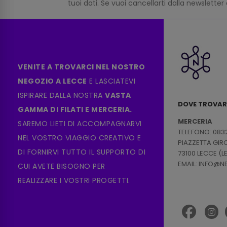
tuoi dati. Se vuoi cancellarti dalla newsletter
VENITE A TROVARCI NEL NOSTRO
NEGOZIO A LECCE
E LASCIATEVI
ISPIRARE DALLA NOSTRA
VASTA
DOVE TROVAR
GAMMA DI FILATI E MERCERIA.
MERCERIA
SAREMO LIETI DI ACCOMPAGNARVI
TELEFONO: 083
NEL VOSTRO VIAGGIO CREATIVO E
PIAZZETTA GI
DI FORNIRVI TUTTO IL SUPPORTO DI
73100 LECCE (L
EMAIL: INFO@
CUI AVETE BISOGNO PER
REALIZZARE I VOSTRI PROGETTI.