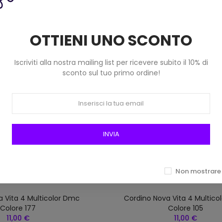
OTTIENI UNO SCONTO
Iscriviti alla nostra mailing list per ricevere subito il 10% di
sconto sul tuo primo ordine!
INVIA
Non mostrare 
 Vita 4 Multicolor Dmc
Cordino Nova Vita 4 Multico
Colore 177
Colore 105
11,00 €
11,00 €