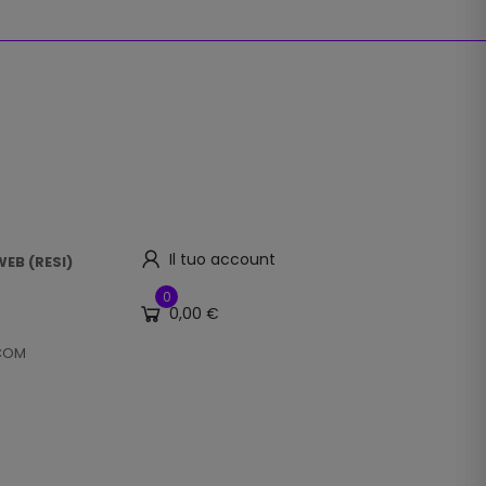
Il tuo account
EB (RESI)
0
0,00 €
.COM