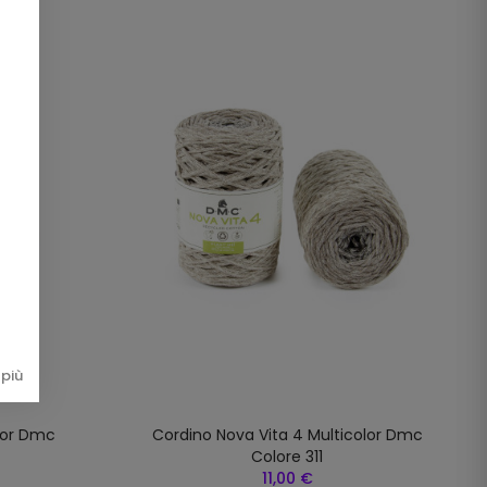
più
lor Dmc
Cordino Nova Vita 4 Multicolor Dmc
Colore 311
11,00 €