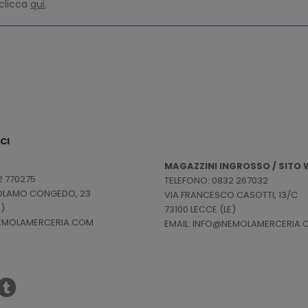
 clicca
qui
.
CI
MAGAZZINI INGROSSO / SITO W
2 770275
TELEFONO: 0832 267032
ROLAMO CONGEDO, 23
VIA FRANCESCO CASOTTI, 13/C
E)
73100 LECCE (LE)
NEMOLAMERCERIA.COM
EMAIL: INFO@NEMOLAMERCERIA