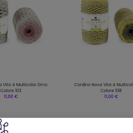
 Vita 4 Multicolor Dmc
Cordino Nova Vita 4 Multico
Colore 103
Colore 108
11,00 €
11,00 €