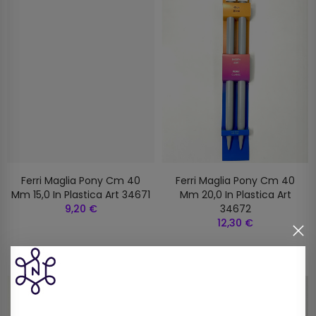
Ferri Maglia Pony Cm 40
Ferri Maglia Pony Cm 40
Mm 15,0 In Plastica Art 34671
Mm 20,0 In Plastica Art
9,20 €
34672
12,30 €