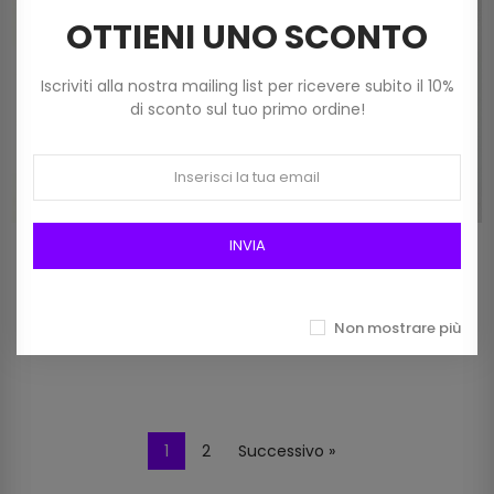
OTTIENI UNO SCONTO
Iscriviti alla nostra mailing list per ricevere subito il 10%
di sconto sul tuo primo ordine!
INVIA
Ferri Maglia Pony Cm 40
Ferri Maglia Pony Cm 40
Mm 13,0 In Plastica Art
Mm 25,0 In Plastica Art
34674
34675
8,10 €
18,80 €
Non mostrare più
1
2
Successivo »