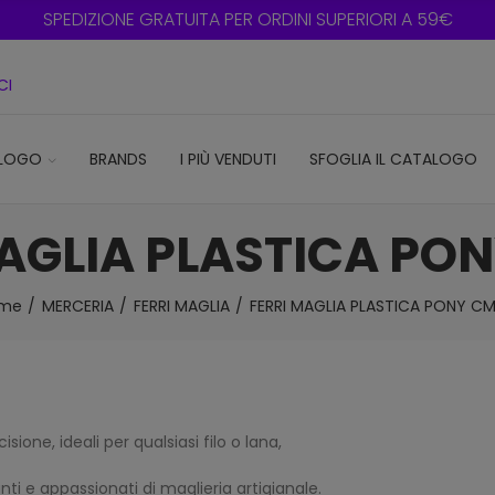
SPEDIZIONE GRATUITA PER ORDINI SUPERIORI A 59€
CI
LOGO
BRANDS
I PIÙ VENDUTI
SFOGLIA IL CATALOGO
AGLIA PLASTICA PO
me
MERCERIA
FERRI MAGLIA
FERRI MAGLIA PLASTICA PONY CM
sione, ideali per qualsiasi filo o lana,
nti e appassionati di maglieria artigianale.