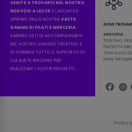
VENITE A TROVARCI NEL NOSTRO
NEGOZIO A LECCE
E LASCIATEVI
ISPIRARE DALLA NOSTRA
VASTA
DOVE TROVAR
GAMMA DI FILATI E MERCERIA.
MERCERIA
SAREMO LIETI DI ACCOMPAGNARVI
TELEFONO: 083
NEL VOSTRO VIAGGIO CREATIVO E
PIAZZETTA GI
DI FORNIRVI TUTTO IL SUPPORTO DI
73100 LECCE (L
EMAIL: INFO@
CUI AVETE BISOGNO PER
REALIZZARE I VOSTRI PROGETTI.
Privacy 