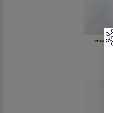
Ferri Magli
Pla