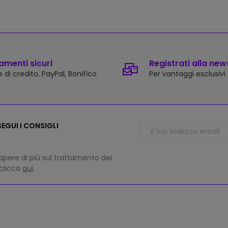
menti sicuri
Registrati alla new
 di credito, PayPal, Bonifico
Per vantaggi esclusivi
EGUI I CONSIGLI
apere di più sul trattamento dei
 clicca
qui
.