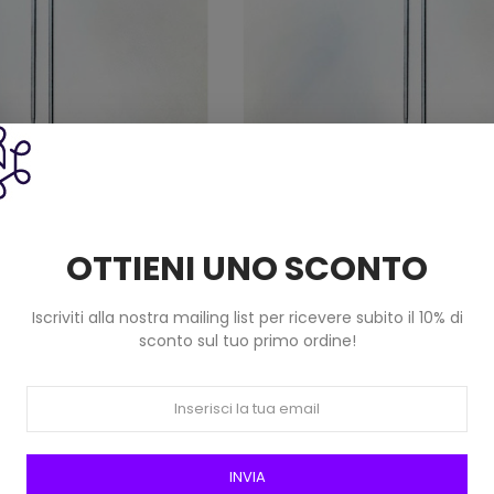
a Pony Cm 60 Mm 8,0 In
Ferri Maglia Pony Cm 60 Mm
stica Art 37967
Plastica Art 37968
7,90 €
7,90 €
OTTIENI UNO SCONTO
Iscriviti alla nostra mailing list per ricevere subito il 10% di
sconto sul tuo primo ordine!
INVIA