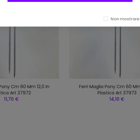
Non mostrare 
a Pony Cm 60 Mm 12,0 In
Ferri Maglia Pony Cm 60 Mm 
stica Art 37972
Plastica Art 37973
11,70 €
14,10 €