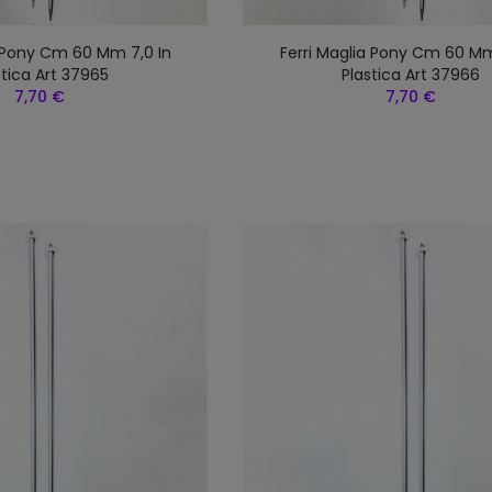
a Pony Cm 60 Mm 7,0 In
Ferri Maglia Pony Cm 60 Mm
stica Art 37965
Plastica Art 37966
7,70 €
7,70 €