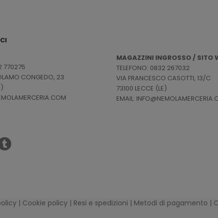
CI
MAGAZZINI INGROSSO / SITO W
2 770275
TELEFONO: 0832 267032
ROLAMO CONGEDO, 23
VIA FRANCESCO CASOTTI, 13/C
E)
73100 LECCE (LE)
NEMOLAMERCERIA.COM
EMAIL: INFO@NEMOLAMERCERIA
policy
|
Cookie policy
|
Resi e spedizioni
|
Metodi di pagamento
|
C