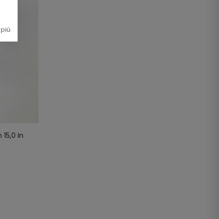
più
15,0 In