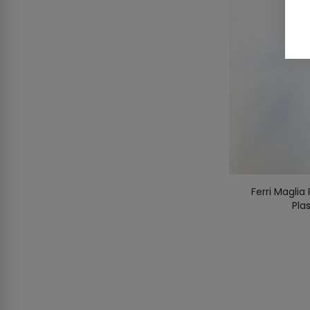
Ferri Magli
Pla