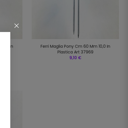
 9,0 In
Ferri Maglia Pony Cm 60 Mm 10,0 In
Plastica Art 37969
9,10 €