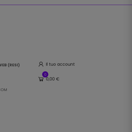
Il tuo account
EB (RESI)
0
0,00 €
.COM