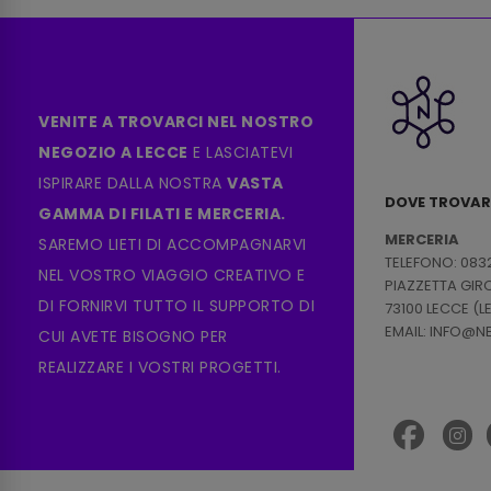
VENITE A TROVARCI NEL NOSTRO
NEGOZIO A LECCE
E LASCIATEVI
ISPIRARE DALLA NOSTRA
VASTA
DOVE TROVAR
GAMMA DI FILATI E MERCERIA.
MERCERIA
SAREMO LIETI DI ACCOMPAGNARVI
TELEFONO: 083
NEL VOSTRO VIAGGIO CREATIVO E
PIAZZETTA GI
DI FORNIRVI TUTTO IL SUPPORTO DI
73100 LECCE (L
EMAIL: INFO@
CUI AVETE BISOGNO PER
REALIZZARE I VOSTRI PROGETTI.