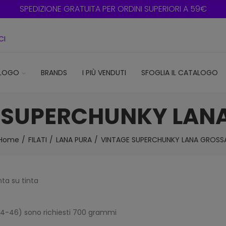
SPEDIZIONE GRATUITA PER ORDINI SUPERIORI A 59€
CI
LOGO
BRANDS
I PIÙ VENDUTI
SFOGLIA IL CATALOGO
 SUPERCHUNKY LAN
Home
FILATI
LANA PURA
VINTAGE SUPERCHUNKY LANA GROSS
nta su tinta
 44-46) sono richiesti 700 grammi