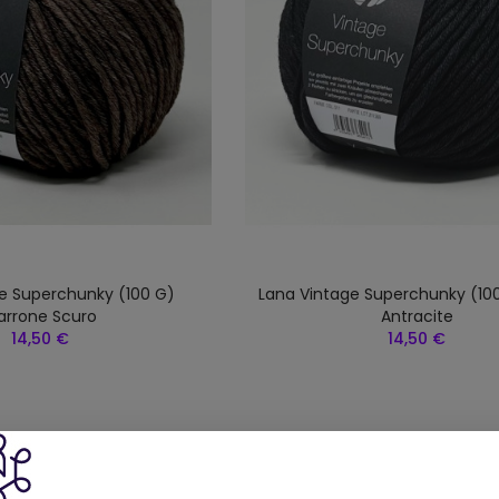
e Superchunky (100 G)
Lana Vintage Superchunky (100
arrone Scuro
Antracite
14,50 €
14,50 €