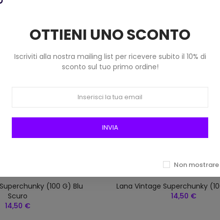
OTTIENI UNO SCONTO
Iscriviti alla nostra mailing list per ricevere subito il 10% di
sconto sul tuo primo ordine!
INVIA
Non mostrare 
Superchunky (100 G) Blu
Lana Vintage Superchunky (10
Scuro
14,50 €
14,50 €