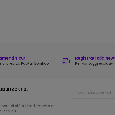
menti sicuri
Registrati alla new
 di credito, PayPal, Bonifico
Per vantaggi esclusivi
EGUI I CONSIGLI
apere di più sul trattamento dei
 clicca
qui
.