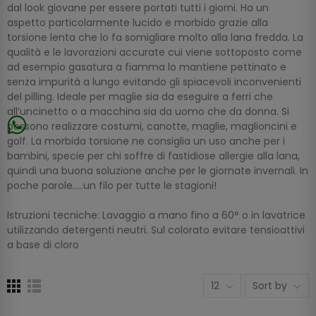
dal look giovane per essere portati tutti i giorni. Ha un
aspetto particolarmente lucido e morbido grazie alla
torsione lenta che lo fa somigliare molto alla lana fredda. La
qualità e le lavorazioni accurate cui viene sottoposto come
ad esempio gasatura a fiamma lo mantiene pettinato e
senza impurità a lungo evitando gli spiacevoli inconvenienti
del pilling. Ideale per maglie sia da eseguire a ferri che
all’uncinetto o a macchina sia da uomo che da donna. Si
possono realizzare costumi, canotte, maglie, maglioncini e
golf. La morbida torsione ne consiglia un uso anche per i
bambini, specie per chi soffre di fastidiose allergie alla lana,
quindi una buona soluzione anche per le giornate invernali. In
poche parole…..un filo per tutte le stagioni!
Istruzioni tecniche: Lavaggio a mano fino a 60° o in lavatrice
utilizzando detergenti neutri. Sul colorato evitare tensioattivi
a base di cloro
12
Sort by