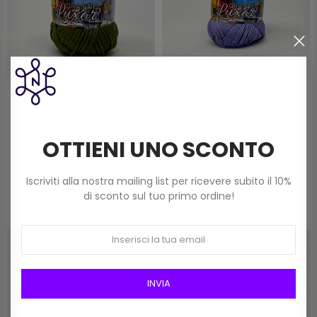
Ispe Grande Luxor 100% Puro
Ispe Grande Luxor 100% Puro
Cotone Egitto Mercerizzato
Cotone Egitto Mercerizzato
OTTIENI UNO SCONTO
Art. Cglu/049 Verde
Art. Cglu/060 Viola
2,60 €
2,60 €
Iscriviti alla nostra mailing list per ricevere subito il 10%
di sconto sul tuo primo ordine!
INVIA