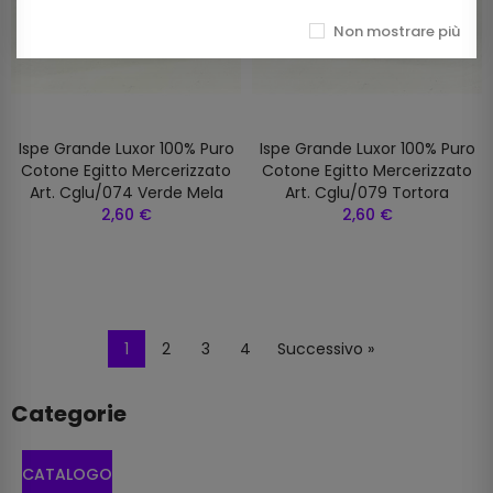
Non mostrare più
Ispe Grande Luxor 100% Puro
Ispe Grande Luxor 100% Puro
Cotone Egitto Mercerizzato
Cotone Egitto Mercerizzato
Art. Cglu/074 Verde Mela
Art. Cglu/079 Tortora
2,60 €
2,60 €
1
2
3
4
Successivo »
Categorie
CATALOGO