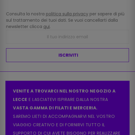
Consulta la nostra
politica sulla privacy
per sapere di più
sul trattamento dei tuoi dati. Se vuoi cancellarti dalla
newsletter clicca
qui
.
ISCRIVITI
VENITE A TROVARCI NEL NOSTRO NEGOZIO A
LECCE
E LASCIATEVI ISPIRARE DALLA NOSTRA
VASTA GAMMA DI FILATI E MERCERIA.
SAREMO LIETI DI ACCOMPAGNARVI NEL VOSTRO
VIAGGIO CREATIVO E DI FORNIRVI TUTTO IL
SUPPORTO DI CUI AVETE BISOGNO PER REALIZZARE