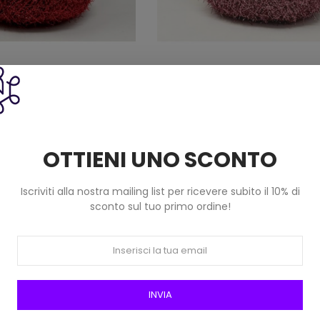
a Lamè Brillantino Bertagna
Filato Pelliccia Lamè Brillantin
 Grammi) Col 107 Rosso
Filati (25 Grammi) Col 146 Ro
3,30 €
3,30 €
OTTIENI UNO SCONTO
Iscriviti alla nostra mailing list per ricevere subito il 10% di
sconto sul tuo primo ordine!
INVIA