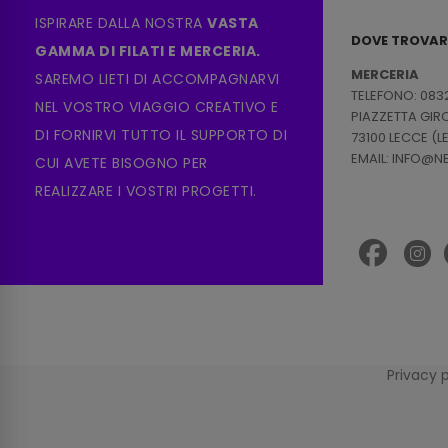
ISPIRARE DALLA NOSTRA
VASTA
DOVE TROVAR
GAMMA DI FILATI E MERCERIA.
MERCERIA
SAREMO LIETI DI ACCOMPAGNARVI
TELEFONO: 083
NEL VOSTRO VIAGGIO CREATIVO E
PIAZZETTA GI
DI FORNIRVI TUTTO IL SUPPORTO DI
73100 LECCE (L
EMAIL: INFO@
CUI AVETE BISOGNO PER
REALIZZARE I VOSTRI PROGETTI.
Privacy 