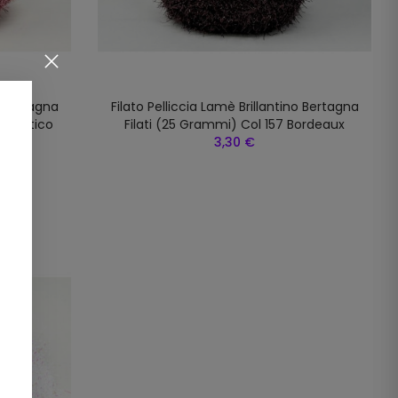
o Bertagna
Filato Pelliccia Lamè Brillantino Bertagna
sa Antico
Filati (25 Grammi) Col 157 Bordeaux
3,30 €