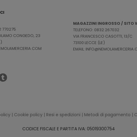
CI
MAGAZZINI INGROSSO / SITO W
2 770275
TELEFONO: 0832 267032
ROLAMO CONGEDO, 23
VIA FRANCESCO CASOTTI, 13/C
E)
73100 LECCE (LE)
NEMOLAMERCERIA.COM
EMAIL: INFO@NEMOLAMERCERIA
policy
|
Cookie policy
|
Resi e spedizioni
|
Metodi di pagamento
|
C
CODICE FISCALE E PARTITA IVA: 05019300754