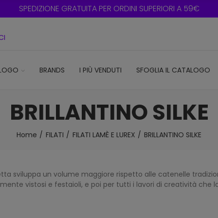
SPEDIZIONE GRATUITA PER ORDINI SUPERIORI A 59€
CI
LOGO
BRANDS
I PIÙ VENDUTI
SFOGLIA IL CATALOGO
BRILLANTINO SILKE
Home
FILATI
FILATI LAMÈ E LUREX
BRILLANTINO SILKE
etta sviluppa un volume maggiore rispetto alle catenelle tradizional
 vistosi e festaioli, e poi per tutti i lavori di creatività che la 