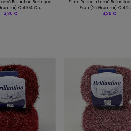
a Lamè Brillantino Bertagna
Filato Pelliccia Lamè Brillantin
5 Grammi) Col 104 Oro
Filati (25 Grammi) Col 12
3,30 €
3,30 €