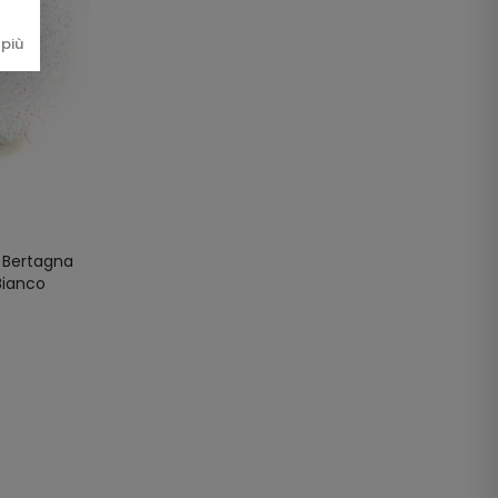
più
o Bertagna
Bianco