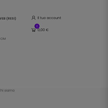
Il tuo account
EB (RESI)
0
0,00 €
.COM
hi siamo