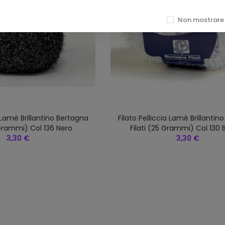
Non mostrare 
a Lamè Brillantino Bertagna
Filato Pelliccia Lamè Brillantin
 Grammi) Col 136 Nero
Filati (25 Grammi) Col 130 
3,30 €
3,30 €