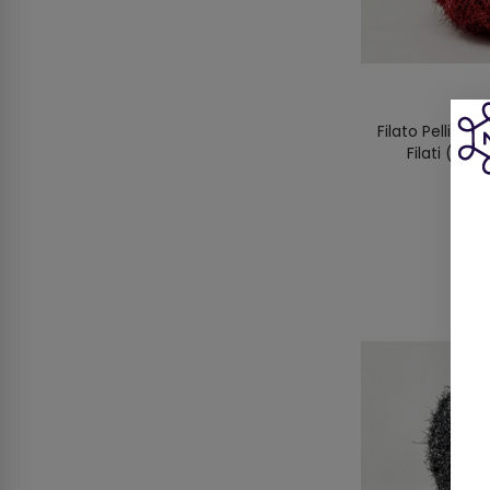
Filato Pellicci
Filati (25