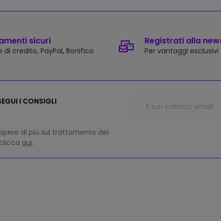
menti sicuri
Registrati alla new
 di credito, PayPal, Bonifico
Per vantaggi esclusivi
EGUI I CONSIGLI
apere di più sul trattamento dei
 clicca
qui
.