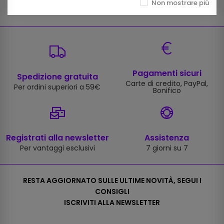
Non mostrare più
Pagamenti sicuri
Spedizione gratuita
Carte di credito, PayPal,
Per ordini superiori a 59€
Bonifico
Registrati alla newsletter
Assistenza
Per vantaggi esclusivi
7 giorni su 7
RESTA AGGIORNATO SULLE ULTIME NOVITÀ, SEGUI I
CONSIGLI
ISCRIVITI ALLA NEWSLETTER