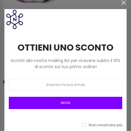
Filato Mistolana Sfumato
Shine Dmc (gom 100 Gr.)
Colore 143
OTTIENI UNO SCONTO
4,90 €
Iscriviti alla nostra mailing list per ricevere subito il 10%
di sconto sul tuo primo ordine!
Categorie
CATALOGO
INVIA
MERCERIA
FILATI
Non mostrare più