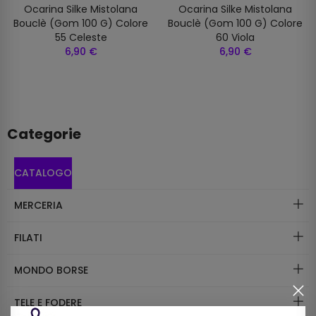
Ocarina Silke Mistolana
Ocarina Silke Mistolana
Bouclè (gom 100 G) Colore
Bouclè (gom 100 G) Colore
55 Celeste
60 Viola
6,90 €
6,90 €
Categorie
CATALOGO
MERCERIA
FILATI
MONDO BORSE
TELE E FODERE