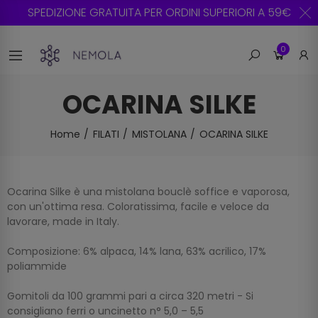
SPEDIZIONE GRATUITA PER ORDINI SUPERIORI A
0
OCARINA SILKE
Home
FILATI
MISTOLANA
OCARINA SILKE
Ocarina Silke è una mistolana bouclè soffice e vaporosa,
con un'ottima resa. Coloratissima, facile e veloce da
lavorare, made in Italy.
Composizione: 6% alpaca, 14% lana, 63% acrilico, 17%
poliammide
Gomitoli da 100 grammi pari a circa 320 metri - Si
consigliano ferri o uncinetto n° 5,0 – 5,5