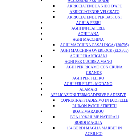
ACCESSORI PER TENDE
ARRICCIATENDE A NIDO D'APE
ARRICCIATENDE VELCRATO
ARRICCIATENDE PER BASTONI
AGHI & FERRI
AGHI INFILAPERLE
AGHI LANA
AGHI MACCHINA
AGHI MACCHINA CASALINGA (130/705)
AGHI MACCHINA OVERLOCK (ELX705)
AGHI PER ARTIGIANI
AGHI PER CUCIRE A MANO
AGHI PER RICAMO CON CRUNA
GRANDE
AGHI PER FELTRO
AGHI PER FILET - MODANO
ALAMARI
APPLICAZIONI TERMOADESIVE E ADESIVE
COPRISTRAPPI ADESIVO IN ECOPELLE
RUB-ON PATCH STRETCH
BOA E MARABOU
BOA 100%PIUME NATURALI
BORDI MAGLIA
134 BORDI MAGLIA MARBET IN
ACRILICO