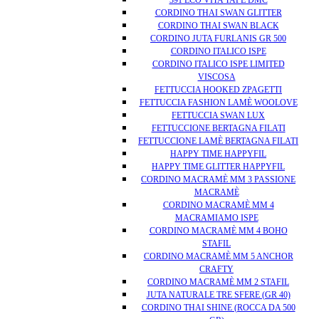
391 ECO VITA TAPE DMC
CORDINO THAI SWAN GLITTER
CORDINO THAI SWAN BLACK
CORDINO JUTA FURLANIS GR 500
CORDINO ITALICO ISPE
CORDINO ITALICO ISPE LIMITED
VISCOSA
FETTUCCIA HOOKED ZPAGETTI
FETTUCCIA FASHION LAMÈ WOOLOVE
FETTUCCIA SWAN LUX
FETTUCCIONE BERTAGNA FILATI
FETTUCCIONE LAMÈ BERTAGNA FILATI
HAPPY TIME HAPPYFIL
HAPPY TIME GLITTER HAPPYFIL
CORDINO MACRAMÈ MM 3 PASSIONE
MACRAMÈ
CORDINO MACRAMÈ MM 4
MACRAMIAMO ISPE
CORDINO MACRAMÈ MM 4 BOHO
STAFIL
CORDINO MACRAMÈ MM 5 ANCHOR
CRAFTY
CORDINO MACRAMÈ MM 2 STAFIL
JUTA NATURALE TRE SFERE (GR 40)
CORDINO THAI SHINE (ROCCA DA 500