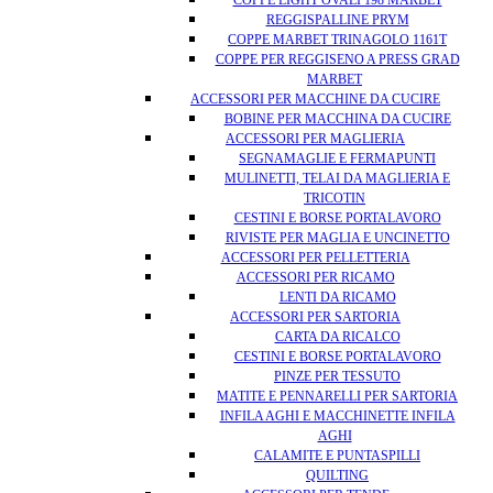
COPPE LIGHT OVALI 198 MARBET
REGGISPALLINE PRYM
COPPE MARBET TRINAGOLO 1161T
COPPE PER REGGISENO A PRESS GRAD
MARBET
ACCESSORI PER MACCHINE DA CUCIRE
BOBINE PER MACCHINA DA CUCIRE
ACCESSORI PER MAGLIERIA
SEGNAMAGLIE E FERMAPUNTI
MULINETTI, TELAI DA MAGLIERIA E
TRICOTIN
CESTINI E BORSE PORTALAVORO
RIVISTE PER MAGLIA E UNCINETTO
ACCESSORI PER PELLETTERIA
ACCESSORI PER RICAMO
LENTI DA RICAMO
ACCESSORI PER SARTORIA
CARTA DA RICALCO
CESTINI E BORSE PORTALAVORO
PINZE PER TESSUTO
MATITE E PENNARELLI PER SARTORIA
INFILA AGHI E MACCHINETTE INFILA
AGHI
CALAMITE E PUNTASPILLI
QUILTING