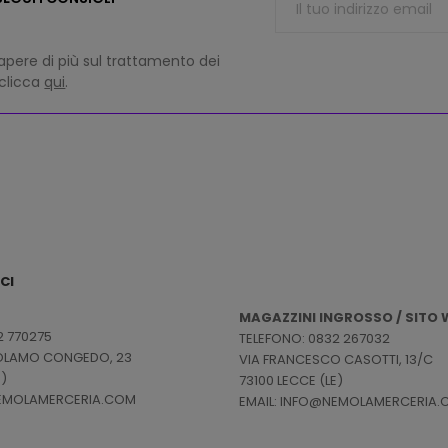
apere di più sul trattamento dei
 clicca
qui
.
CI
MAGAZZINI INGROSSO / SITO W
2 770275
TELEFONO: 0832 267032
ROLAMO CONGEDO, 23
VIA FRANCESCO CASOTTI, 13/C
E)
73100 LECCE (LE)
NEMOLAMERCERIA.COM
EMAIL: INFO@NEMOLAMERCERIA