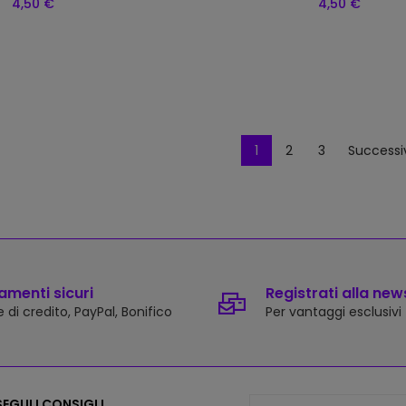
4,50 €
4,50 €
1
2
3
Successi
menti sicuri
Registrati alla new
 di credito, PayPal, Bonifico
Per vantaggi esclusivi
EGUI I CONSIGLI