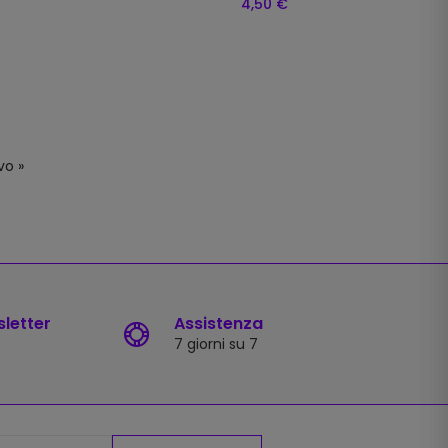
4,50 €
vo »
sletter
Assistenza
7 giorni su 7