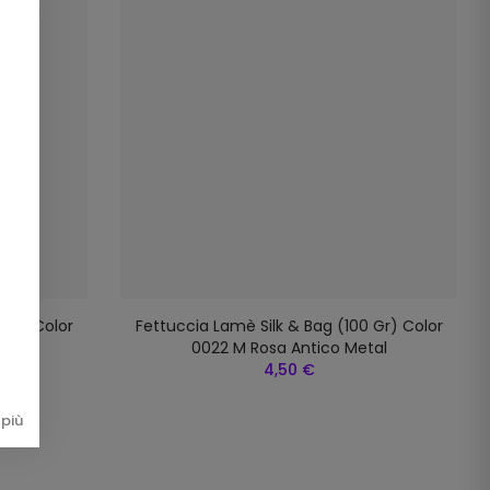
 Gr) Color
Fettuccia Lamè Silk & Bag (100 Gr) Color
0022 M Rosa Antico Metal
4,50 €
più