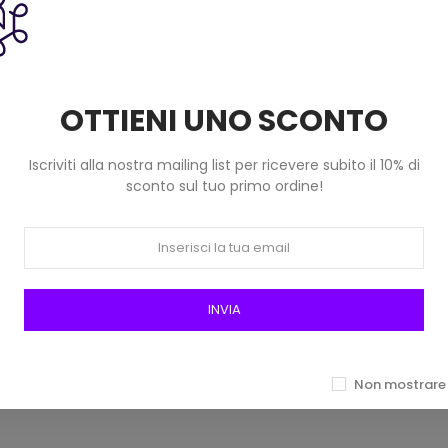
OTTIENI UNO SCONTO
Iscriviti alla nostra mailing list per ricevere subito il 10% di
sconto sul tuo primo ordine!
mè Borse&borse (100 Gr)
Fettuccia Lamè Silk & Bag (100
INVIA
030m Azzurro Metal
0032m Nero Metal
4,50 €
4,50 €
Non mostrare 