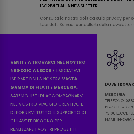
ISCRIVITI ALLA NEWSLETTER
Consulta la nostra
politica sulla privacy
per s
tuoi dati. Se vuoi cancellarti dalla newsletter
VENITE A TROVARCI NEL NOSTRO
NEGOZIO A LECCE
E LASCIATEVI
ISPIRARE DALLA NOSTRA
VASTA
DOVE TROVAR
GAMMA DI FILATI E MERCERIA.
MERCERIA
SAREMO LIETI DI ACCOMPAGNARVI
TELEFONO: 083
NEL VOSTRO VIAGGIO CREATIVO E
PIAZZETTA GI
DI FORNIRVI TUTTO IL SUPPORTO DI
73100 LECCE (L
EMAIL: INFO@
CUI AVETE BISOGNO PER
REALIZZARE I VOSTRI PROGETTI.