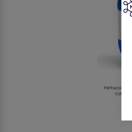
Fettuccia La
Color 0