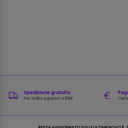
Spedizione gratuita
Paga
Per ordini superiori a 59€
Carte
RESTA AGGIORNATO SULLE ULTIME NOVITÀ, S