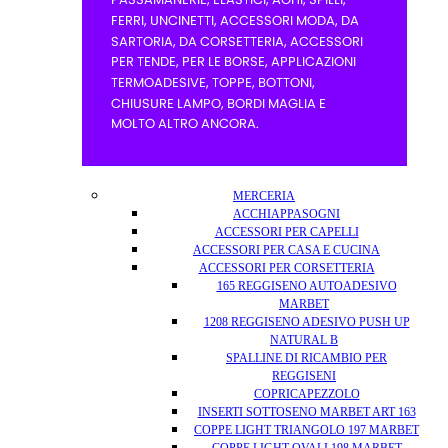
MERCERIA
ACCHIAPPASOGNI
ACCESSORI PER CAPELLI
ACCESSORI PER CASA E CUCINA
ACCESSORI PER CORSETTERIA
165 REGGISENO AUTOADESIVO
MARBET
1208 REGGISENO ADESIVO PUSH UP
NATURAL B
SPALLINE DI RICAMBIO PER
REGGISENI
COPRICAPEZZOLO
INSERTI SOTTOSENO MARBET ART 163
COPPE LIGHT TRIANGOLO 197 MARBET