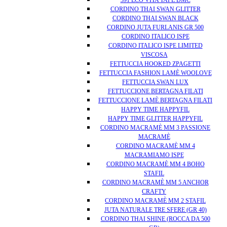
391 ECO VITA TAPE DMC
CORDINO THAI SWAN GLITTER
CORDINO THAI SWAN BLACK
CORDINO JUTA FURLANIS GR 500
CORDINO ITALICO ISPE
CORDINO ITALICO ISPE LIMITED
VISCOSA
FETTUCCIA HOOKED ZPAGETTI
FETTUCCIA FASHION LAMÈ WOOLOVE
FETTUCCIA SWAN LUX
FETTUCCIONE BERTAGNA FILATI
FETTUCCIONE LAMÈ BERTAGNA FILATI
HAPPY TIME HAPPYFIL
HAPPY TIME GLITTER HAPPYFIL
CORDINO MACRAMÈ MM 3 PASSIONE
MACRAMÈ
CORDINO MACRAMÈ MM 4
MACRAMIAMO ISPE
CORDINO MACRAMÈ MM 4 BOHO
STAFIL
CORDINO MACRAMÈ MM 5 ANCHOR
CRAFTY
CORDINO MACRAMÈ MM 2 STAFIL
JUTA NATURALE TRE SFERE (GR 40)
CORDINO THAI SHINE (ROCCA DA 500