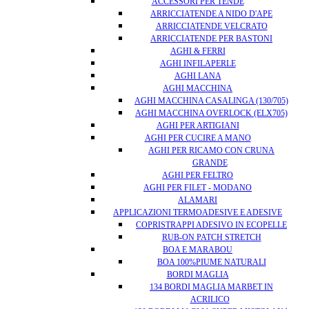
ACCESSORI PER TENDE
ARRICCIATENDE A NIDO D'APE
ARRICCIATENDE VELCRATO
ARRICCIATENDE PER BASTONI
AGHI & FERRI
AGHI INFILAPERLE
AGHI LANA
AGHI MACCHINA
AGHI MACCHINA CASALINGA (130/705)
AGHI MACCHINA OVERLOCK (ELX705)
AGHI PER ARTIGIANI
AGHI PER CUCIRE A MANO
AGHI PER RICAMO CON CRUNA
GRANDE
AGHI PER FELTRO
AGHI PER FILET - MODANO
ALAMARI
APPLICAZIONI TERMOADESIVE E ADESIVE
COPRISTRAPPI ADESIVO IN ECOPELLE
RUB-ON PATCH STRETCH
BOA E MARABOU
BOA 100%PIUME NATURALI
BORDI MAGLIA
134 BORDI MAGLIA MARBET IN
ACRILICO