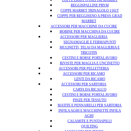
COPPE LIGHT OVALI 198 MARBET
REGGISPALLINE PRYM
COPPE MARBET TRINAGOLO 1161T
COPPE PER REGGISENO A PRESS GRAD
MARBET
ACCESSORI PER MACCHINE DA CUCIRE
BOBINE PER MACCHINA DA CUCIRE
ACCESSORI PER MAGLIERIA
SEGNAMAGLIE E FERMAPUNTI
MULINETTI, TELAI DA MAGLIERIA E
TRICOTIN
CESTINI E BORSE PORTALAVORO
RIVISTE PER MAGLIA E UNCINETTO
ACCESSORI PER PELLETTERIA
ACCESSORI PER RICAMO
LENTI DA RICAMO
ACCESSORI PER SARTORIA
CARTA DA RICALCO
CESTINI E BORSE PORTALAVORO
PINZE PER TESSUTO
MATITE E PENNARELLI PER SARTORIA
INFILA AGHI E MACCHINETTE INFILA
AGHI
CALAMITE E PUNTASPILLI
QUILTING