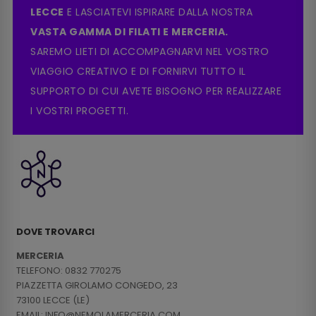
LECCE
E LASCIATEVI ISPIRARE DALLA NOSTRA
VASTA GAMMA DI FILATI E MERCERIA.
SAREMO LIETI DI ACCOMPAGNARVI NEL VOSTRO
VIAGGIO CREATIVO E DI FORNIRVI TUTTO IL
SUPPORTO DI CUI AVETE BISOGNO PER REALIZZARE
I VOSTRI PROGETTI.
DOVE TROVARCI
MERCERIA
TELEFONO: 0832 770275
PIAZZETTA GIROLAMO CONGEDO, 23
73100 LECCE (LE)
EMAIL: INFO@NEMOLAMERCERIA.COM