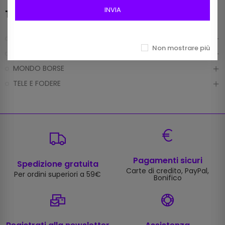
INVIA
Tutti i prodotti
FILATI
Non mostrare più
MERCERIA
MONDO BORSE
TELE E FODERE
Pagamenti sicuri
Spedizione gratuita
Carte di credito, PayPal,
Per ordini superiori a 59€
Bonifico