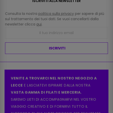
ISCRIVITI ALLA NEWSLETTER
Consulta la nostra
politica sulla privacy
per sapere di più
sul trattamento dei tuoi dati. Se vuoi cancellarti dalla
newsletter clicca
qui
.
ISCRIVITI
VENITE A TROVARCI NEL NOSTRO NEGOZIO A
LECCE
E LASCIATEVI ISPIRARE DALLA NOSTRA
VASTA GAMMA DI FILATI E MERCERIA.
SAREMO LIETI DI ACCOMPAGNARVI NEL VOSTRO
VIAGGIO CREATIVO E DI FORNIRVI TUTTO IL