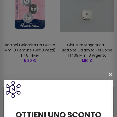
Bottoni Calamita Da Cucire
Chiusura Magnetica -
Mm 18 Hemline (set 3 Pezzi)
Bottone Calamita Per Borse
H481 Nikel
Ff439 Mm 18 Argento
5,80 €
1,60 €
OTTIENI UNO SCONTO