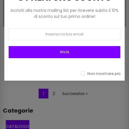
Iscriviti alla nostra mailing list per ricevere subito il 10%
di sconto sul tuo primo ordine!
Chiusura Magnetica -
Chiusura Magnetica Per
Bottone Calamita Per Borse
Borse 426/5 Mm 15 Argento
INVIA
Ff439 Mm 18 Oro
0,90 €
1,60 €
Non mostrare più
1
2
Successivo »
Categorie
CATALOGO