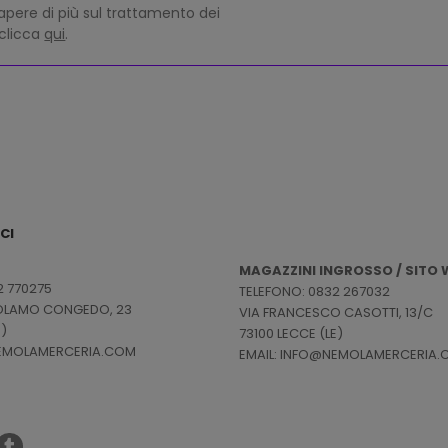
apere di più sul trattamento dei
 clicca
qui
.
CI
MAGAZZINI INGROSSO / SITO W
2 770275
TELEFONO: 0832 267032
ROLAMO CONGEDO, 23
VIA FRANCESCO CASOTTI, 13/C
E)
73100 LECCE (LE)
NEMOLAMERCERIA.COM
EMAIL: INFO@NEMOLAMERCERIA