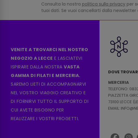
Consulta la nostra
politica sulla privacy
per s
tuoi dati. Se vuoi cancellarti dalla newsletter
VENITE A TROVARCI NEL NOSTRO
NEGOZIO A LECCE
E LASCIATEVI
ISPIRARE DALLA NOSTRA
VASTA
DOVE TROVAR
GAMMA DI FILATI E MERCERIA.
MERCERIA
SAREMO LIETI DI ACCOMPAGNARVI
TELEFONO: 083
NEL VOSTRO VIAGGIO CREATIVO E
PIAZZETTA GI
DI FORNIRVI TUTTO IL SUPPORTO DI
73100 LECCE (L
EMAIL: INFO@
CUI AVETE BISOGNO PER
REALIZZARE I VOSTRI PROGETTI.