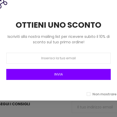
30 Gr) Color Fuxia
10,00 €
OTTIENI UNO SCONTO
Iscriviti alla nostra mailing list per ricevere subito il 10% di
sconto sul tuo primo ordine!
menti sicuri
Registrati alla new
INVIA
 di credito, PayPal, Bonifico
Per vantaggi esclusivi
Non mostrare 
EGUI I CONSIGLI