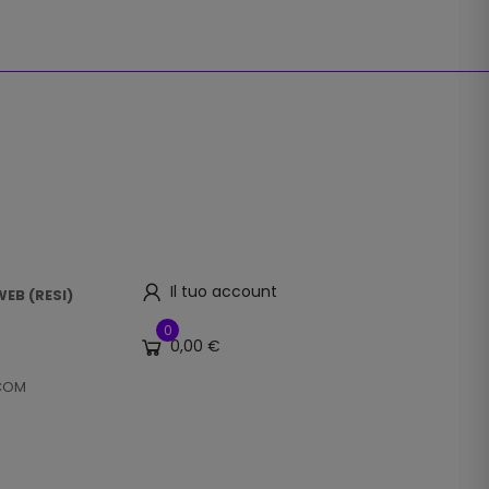
Il tuo account
EB (RESI)
0
0,00 €
.COM