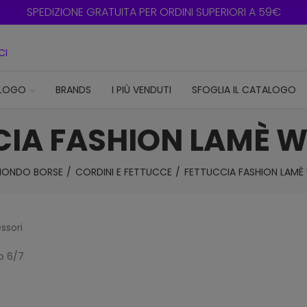
SPEDIZIONE GRATUITA PER ORDINI SUPERIORI A 59€
CI
LOGO
BRANDS
I PIÙ VENDUTI
SFOGLIA IL CATALOGO
CIA FASHION LAMÈ 
ONDO BORSE
CORDINI E FETTUCCE
FETTUCCIA FASHION LAM
ssori
to 6/7