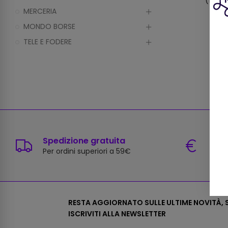
(120/1
MERCERIA
MONDO BORSE
TELE E FODERE
Spedizione gratuita
Paga
Per ordini superiori a 59€
Carte
RESTA AGGIORNATO SULLE ULTIME NOVITÀ, S
ISCRIVITI ALLA NEWSLETTER