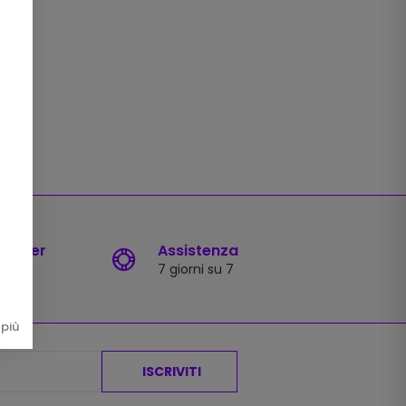
sletter
Assistenza
7 giorni su 7
più
ISCRIVITI