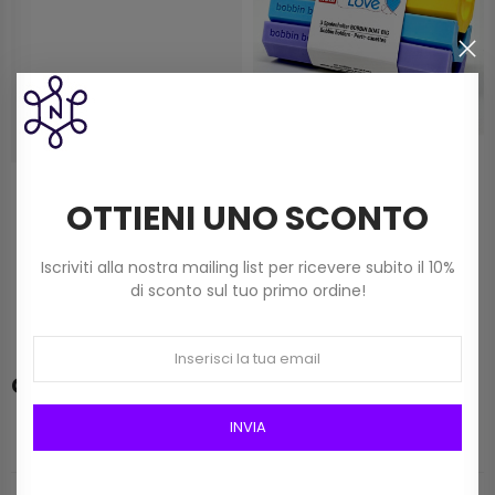
Porta Bobine Plastica Colori
Porta Bobine In Plastica
OTTIENI UNO SCONTO
Assortiti, 12 Pz Art 611977
Colori Assortiti, Set 3pz Art
4,90 €
611984
14,20 €
Iscriviti alla nostra mailing list per ricevere subito il 10%
di sconto sul tuo primo ordine!
Categorie
INVIA
CATALOGO