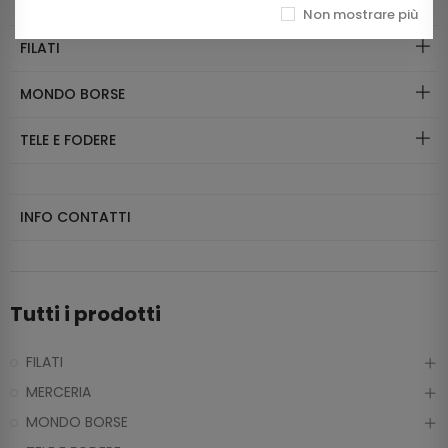
MERCERIA
Non mostrare più
FILATI
MONDO BORSE
TELE E FODERE
INFO CONTATTI
Tutti i prodotti
FILATI
MERCERIA
MONDO BORSE