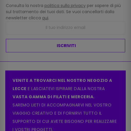
Consulta la nostra
politica sulla privacy
per sapere di più
sul trattamento dei tuoi dati. Se vuoi cancellarti dalla
newsletter clicca
qui
.
ISCRIVITI
VENITE A TROVARCI NEL NOSTRO NEGOZIO A
LECCE
E LASCIATEVI ISPIRARE DALLA NOSTRA
VASTA GAMMA DI FILATI E MERCERIA.
SAREMO LIETI DI ACCOMPAGNARVI NEL VOSTRO
VIAGGIO CREATIVO E DI FORNIRVI TUTTO IL
SUPPORTO DI CUI AVETE BISOGNO PER REALIZZARE
I VOSTRI PROGETTI.