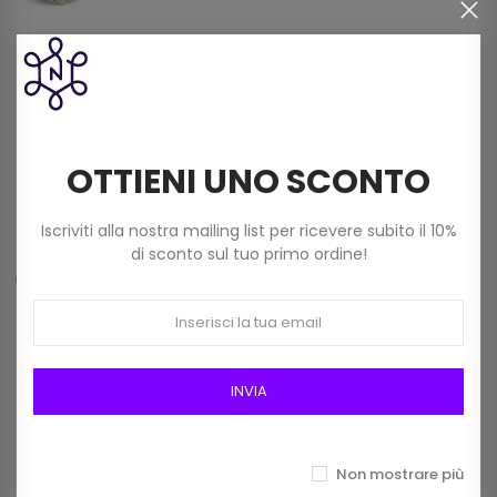
Filato Dmc Revelation Mistolana Multicolor
(150 G) Col 211
9,00 €
OTTIENI UNO SCONTO
Frangia In Rafia Da 15mm Art 2116/15 Col 01
Iscriviti alla nostra mailing list per ricevere subito il 10%
Bianco
di sconto sul tuo primo ordine!
12,00 €
INVIA
Prodotti della stessa categoria
Non mostrare più