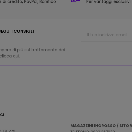
 di credito, PayPal, Bonifico
Per vantaggi esclusivi
EGUI I CONSIGLI
apere di più sul trattamento dei
 clicca
qui
.
CI
MAGAZZINI INGROSSO / SITO W
2 770275
TELEFONO: 0832 267032