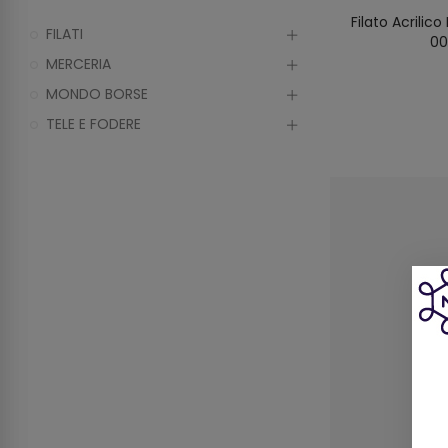
Filato Acrilic
FILATI
00
MERCERIA
MONDO BORSE
TELE E FODERE