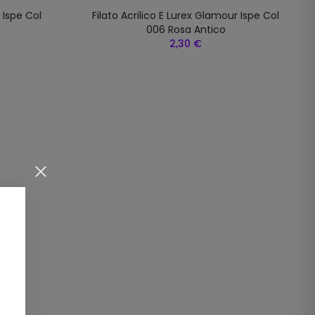
 Ispe Col
Filato Acrilico E Lurex Glamour Ispe Col
006 Rosa Antico
2,30 €