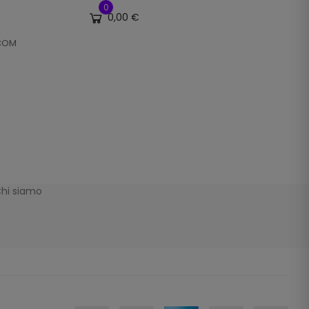
0
0,00 €
.COM
hi siamo