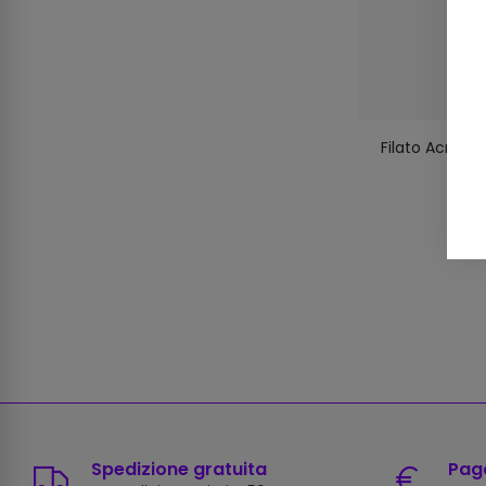
Filato Acrilic
0
Spedizione gratuita
Paga