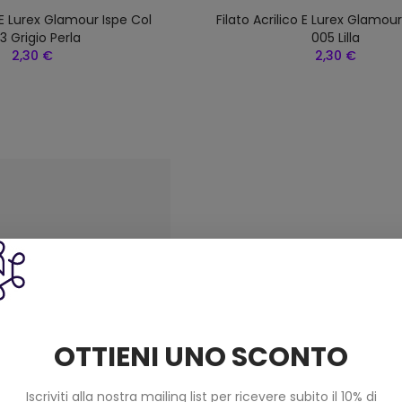
o E Lurex Glamour Ispe Col
Filato Acrilico E Lurex Glamour
3 Grigio Perla
005 Lilla
2,30 €
2,30 €
OTTIENI UNO SCONTO
Iscriviti alla nostra mailing list per ricevere subito il 10% di