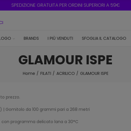
SPEDIZIONE GRATUITA PER ORDINI SUP
CI
LOGO
BRANDS
I PIÙ VENDUTI
SFOGLIA IL CATALOGO
GLAMOUR ISPE
Home
FILATI
ACRILICO
GLAMOUR ISPE
sto prezzo.
re) | Gomitolo da 100 grammi pari a 268 metri
rice con programma delicato lana a 30°C