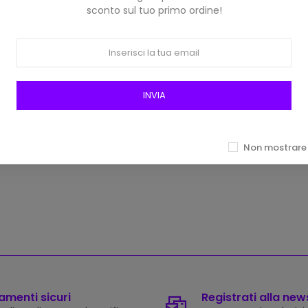
sconto sul tuo primo ordine!
o E Lurex Glamour Ispe Col
INVIA
08 Blu Scuro
2,30 €
Non mostrare 
menti sicuri
Registrati alla new