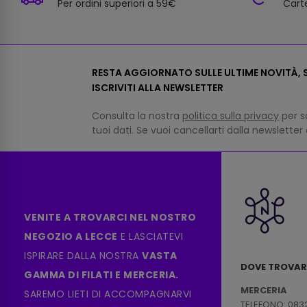
Per ordini superiori a 59€
Carte
RESTA AGGIORNATO SULLE ULTIME NOVITÀ, S
ISCRIVITI ALLA NEWSLETTER
Consulta la nostra
politica sulla privacy
per s
tuoi dati. Se vuoi cancellarti dalla newsletter
VENITE A TROVARCI NEL NOSTRO
NEGOZIO A LECCE
E LASCIATEVI
ISPIRARE DALLA NOSTRA
VASTA
DOVE TROVAR
GAMMA DI FILATI E MERCERIA.
MERCERIA
SAREMO LIETI DI ACCOMPAGNARVI
TELEFONO: 083