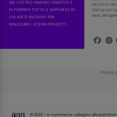
NEL VOSTRO VIAGGIO CREATIVO E
PIAZZETTA GI
DI FORNIRVI TUTTO IL SUPPORTO DI
73100 LECCE (L
EMAIL: INFO@
CUI AVETE BISOGNO PER
REALIZZARE I VOSTRI PROGETTI.
Privacy 
© 2022 - e-commerce collegato alla piattafor