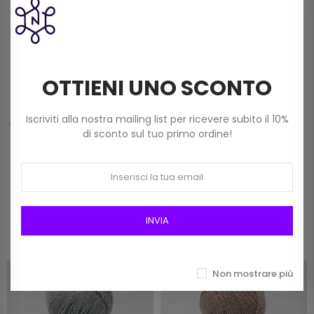
(150 G) Col 211
9,00 €
OTTIENI UNO SCONTO
Frangia In Rafia Da 15mm Art 2116/15 Col 01
Bianco
12,00 €
Iscriviti alla nostra mailing list per ricevere subito il 10%
di sconto sul tuo primo ordine!
Prodotti della stessa categoria
INVIA
Non mostrare più