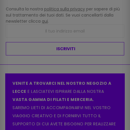
Consulta la nostra
politica sulla privacy
per sapere di più
sul trattamento dei tuoi dati. Se vuoi cancellarti dalla
newsletter clicca
qui
.
ISCRIVITI
VENITE A TROVARCI NEL NOSTRO NEGOZIO A
LECCE
E LASCIATEVI ISPIRARE DALLA NOSTRA
VASTA GAMMA DI FILATI E MERCERIA.
SAREMO LIETI DI ACCOMPAGNARVI NEL VOSTRO
VIAGGIO CREATIVO E DI FORNIRVI TUTTO IL
SUPPORTO DI CUI AVETE BISOGNO PER REALIZZARE