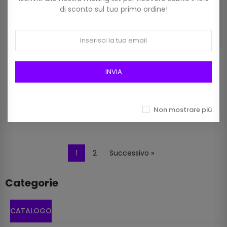
di sconto sul tuo primo ordine!
Manico Quadrato In Metallo
Manico Quadrato In Metallo
Cm 12,5 Art Ma260g Color
Cm 12,5 Art Ma260g Colore
INVIA
Oro
Silver
2,90 €
2,90 €
Non mostrare più
1
2
Successivo »
Categorie
CATALOGO