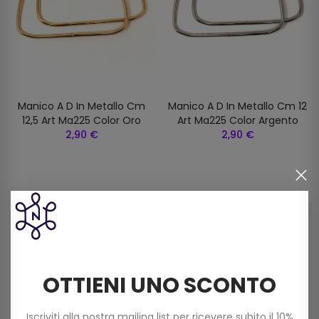
Manico A D In Metallo Cm
Manico A D In Metallo Cm 12
12,5 Art Ma225 Color Oro
Art Ma225 Color Argento
2,90 €
2,90 €
OTTIENI UNO SCONTO
Iscriviti alla nostra mailing list per ricevere subito il 10%