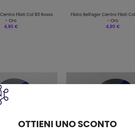
 Centro Filati Col 83 Rosso
Filato Belfagor Centro Filati Co
- Oro
- Oro
4,90 €
4,90 €
OTTIENI UNO SCONTO