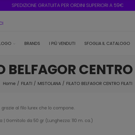
SPEDIZIONE GRATUITA PER ORDINI SUPERIORI A 59€
CI
LOGO
BRANDS
I PIÙ VENDUTI
SFOGLIA IL CATALOGO
O BELFAGOR CENTRO 
Home
FILATI
MISTOLANA
FILATO BELFAGOR CENTRO FILATI
 grazie al filo lurex che lo compone.
 | Gomitolo da 50 gr (Lunghezza: 110 m. ca.)