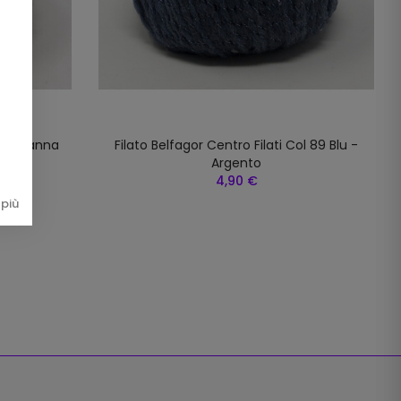
l 81 Panna
Filato Belfagor Centro Filati Col 89 Blu -
Argento
4,90 €
più