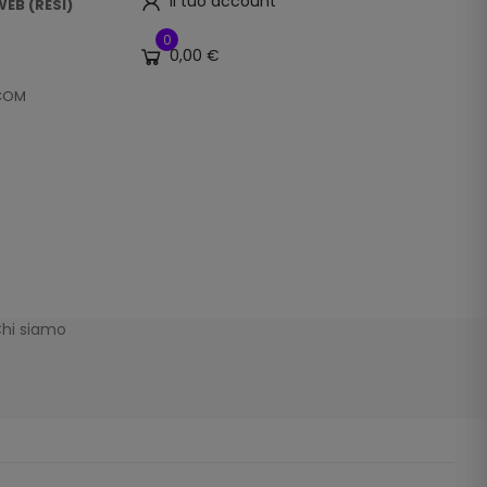
Il tuo account
EB (RESI)
0
0,00 €
.COM
hi siamo