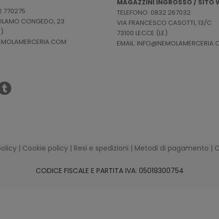
MAGAZZINI INGROSSO / SITO W
2 770275
TELEFONO: 0832 267032
ROLAMO CONGEDO, 23
VIA FRANCESCO CASOTTI, 13/C
E)
73100 LECCE (LE)
NEMOLAMERCERIA.COM
EMAIL: INFO@NEMOLAMERCERIA
policy
|
Cookie policy
|
Resi e spedizioni
|
Metodi di pagamento
|
C
CODICE FISCALE E PARTITA IVA: 05019300754