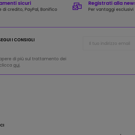
menti sicuri
Registrati alla new
 di credito, PayPal, Bonifico
Per vantaggi esclusivi
EGUI I CONSIGLI
apere di più sul trattamento dei
 clicca
qui
.
CI