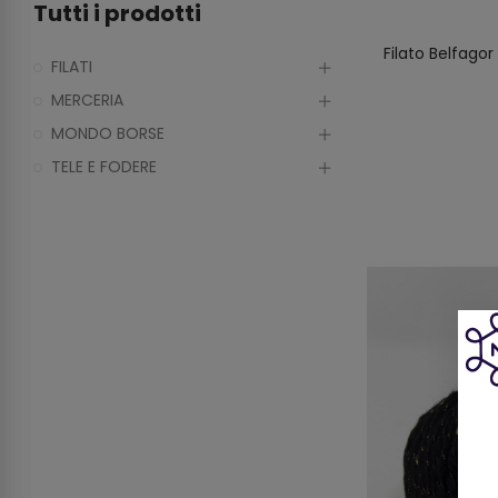
Tutti i prodotti
Filato Belfagor
FILATI
MERCERIA
MONDO BORSE
TELE E FODERE