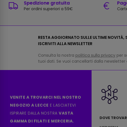
Spedizione gratuita
Paga
Per ordini superiori a 59€
Carte
RESTA AGGIORNATO SULLE ULTIME NOVITÀ, S
ISCRIVITI ALLA NEWSLETTER
Consulta la nostra
politica sulla privacy
per s
tuoi dati. Se vuoi cancellarti dalla newsletter
VENITE A TROVARCI NEL NOSTRO
NEGOZIO A LECCE
E LASCIATEVI
ISPIRARE DALLA NOSTRA
VASTA
DOVE TROVAR
GAMMA DI FILATI E MERCERIA.