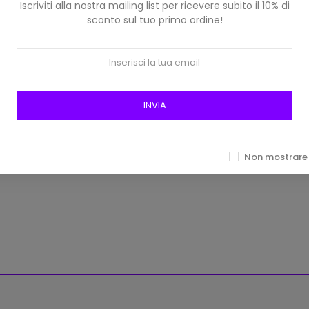
Iscriviti alla nostra mailing list per ricevere subito il 10% di
sconto sul tuo primo ordine!
INVIA
Centro Filati Col 90 Nero -
Filato Belfagor Centro Filati Co
Oro
- Argento
4,90 €
4,90 €
Non mostrare 