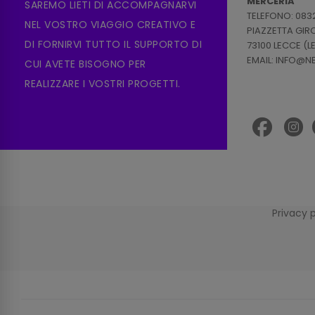
MERCERIA
SAREMO LIETI DI ACCOMPAGNARVI
TELEFONO: 083
NEL VOSTRO VIAGGIO CREATIVO E
PIAZZETTA GI
DI FORNIRVI TUTTO IL SUPPORTO DI
73100 LECCE (L
EMAIL: INFO@
CUI AVETE BISOGNO PER
REALIZZARE I VOSTRI PROGETTI.
Privacy 