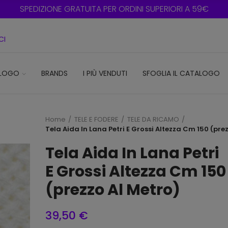
SPEDIZIONE GRATUITA PER ORDINI SUPERIORI A 59€
CI
LOGO
BRANDS
I PIÙ VENDUTI
SFOGLIA IL CATALOGO
Home
TELE E FODERE
TELE DA RICAMO
Tela Aida In Lana Petri E Grossi Altezza Cm 150 (pre
Tela Aida In Lana Petri
E Grossi Altezza Cm 150
(prezzo Al Metro)
39,50 €