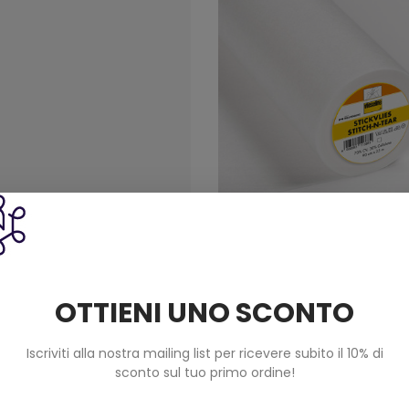
a Per Ricamo Idrosolubile
Tela Da Ricamo Da Strap
OTTIENI UNO SCONTO
lies Freudenberg Cm 90 Art
Stickvlies Cm 90 Art 5325
53318690
3,40 €
7,00 €
Iscriviti alla nostra mailing list per ricevere subito il 10% di
sconto sul tuo primo ordine!