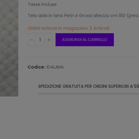
Tasse incluse
Tela aida in lana Petri e Grossi altezza cm 150 (pre
Ultimi articoli in magazzino
2 Articoli
Frang
15mm 
AGGIUNGI AL CARRELLO
Beige
12,00
Codice:
IDALANA
Frang
15mm 
Grigi
SPEDIZIONE GRATUITA PER ORDINI SUPERIORI A 5
12,00
Frang
Natur
2116/1
12,00