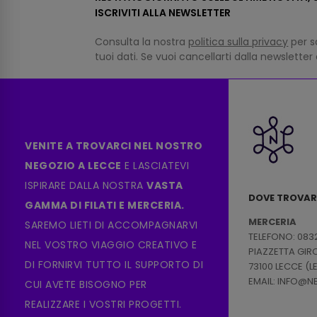
ISCRIVITI ALLA NEWSLETTER
Consulta la nostra
politica sulla privacy
per s
tuoi dati. Se vuoi cancellarti dalla newsletter
VENITE A TROVARCI NEL NOSTRO
NEGOZIO A LECCE
E LASCIATEVI
ISPIRARE DALLA NOSTRA
VASTA
DOVE TROVAR
GAMMA DI FILATI E MERCERIA.
MERCERIA
SAREMO LIETI DI ACCOMPAGNARVI
TELEFONO: 083
NEL VOSTRO VIAGGIO CREATIVO E
PIAZZETTA GI
DI FORNIRVI TUTTO IL SUPPORTO DI
73100 LECCE (L
EMAIL: INFO@
CUI AVETE BISOGNO PER
REALIZZARE I VOSTRI PROGETTI.