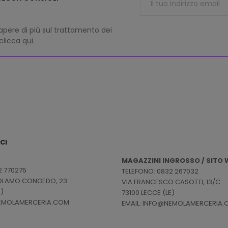
apere di più sul trattamento dei
 clicca
qui
.
CI
MAGAZZINI INGROSSO / SITO W
2 770275
TELEFONO: 0832 267032
ROLAMO CONGEDO, 23
VIA FRANCESCO CASOTTI, 13/C
E)
73100 LECCE (LE)
NEMOLAMERCERIA.COM
EMAIL: INFO@NEMOLAMERCERIA