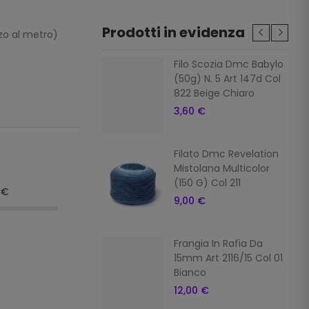
Prodotti in evidenza
zzo al metro)
ia In Rafia Da
Filo Scozia Dmc Babylo
Art 2116/15 Col 7
(50g) N. 5 Art 147d Col
822 Beige Chiaro
 €
3,60 €
ia In Rafia Da
Filato Dmc Revelation
Art 2116/15 Col 16
Mistolana Multicolor
o
(150 G) Col 211
9€
 €
9,00 €
ia In Rafia
Frangia In Rafia Da
ale Da 15mm Art
15mm Art 2116/15 Col 01
5 Col 10 Giallo
Bianco
 €
12,00 €