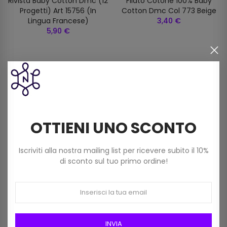
Rivista Baby Cotton Dmc (12
Filato Cotone 100% Baby
Progetti) Art 15756 (in
Cotton Dmc Col 773 Beige
Lingua Francese)
3,40 €
5,90 €
I clienti che hanno acquistato
questo prodotto hanno
OTTIENI UNO SCONTO
comprato anche:
Iscriviti alla nostra mailing list per ricevere subito il 10%
di sconto sul tuo primo ordine!
INVIA