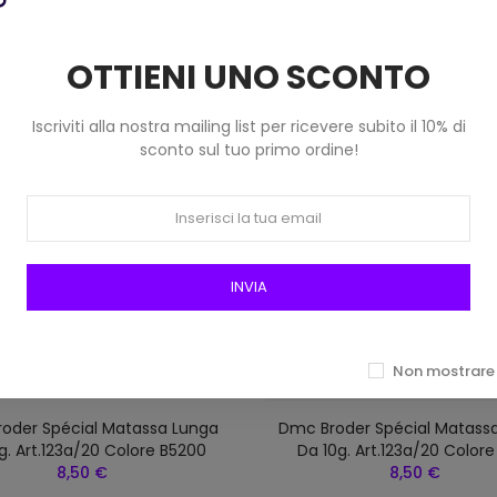
OTTIENI UNO SCONTO
Iscriviti alla nostra mailing list per ricevere subito il 10% di
sconto sul tuo primo ordine!
INVIA
Non mostrare 
oder Spécial Matassa Lunga
Dmc Broder Spécial Matass
g. Art.123a/20 Colore B5200
Da 10g. Art.123a/20 Colore
8,50 €
8,50 €