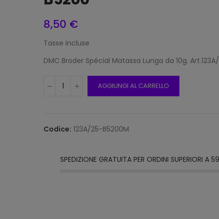
8,50 €
Tasse incluse
Chius
Per B
DMC Broder Spécial Matassa Lunga da 10g. Art.123A
2,50
AGGIUNGI AL CARRELLO
Filo 
(50g)
Codice:
123A/25-B5200M
842 
3,60
SPEDIZIONE GRATUITA PER ORDINI SUPERIORI A 5
Brio 
Multi
430
5,10 