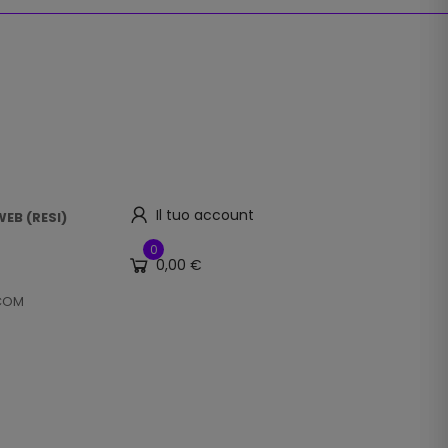
Il tuo account
EB (RESI)
0
0,00 €
.COM