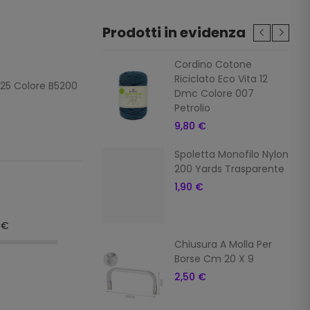
Prodotti in evidenza
ura A Molla Clutch
Cordino Cotone
orse Cm 18 X 8,5
Riciclato Eco Vita 12
/25 Colore B5200
Dmc Colore 007
 €
Petrolio
9,80 €
Scozia Dmc Babylo
Spoletta Monofilo Nylon
 N. 5 Art 147d Col
200 Yards Trasparente
Beige
1,90 €
 €
9€
Dmc Filato
Chiusura A Molla Per
color (100 Gr) Col
Borse Cm 20 X 9
2,50 €
€