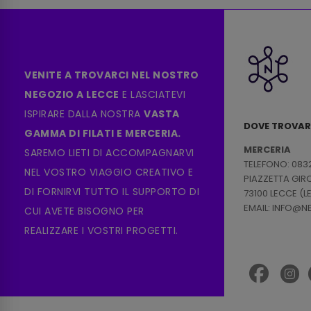
VENITE A TROVARCI NEL NOSTRO
NEGOZIO A LECCE
E LASCIATEVI
ISPIRARE DALLA NOSTRA
VASTA
DOVE TROVAR
GAMMA DI FILATI E MERCERIA.
MERCERIA
SAREMO LIETI DI ACCOMPAGNARVI
TELEFONO: 083
NEL VOSTRO VIAGGIO CREATIVO E
PIAZZETTA GI
DI FORNIRVI TUTTO IL SUPPORTO DI
73100 LECCE (L
EMAIL: INFO@
CUI AVETE BISOGNO PER
REALIZZARE I VOSTRI PROGETTI.