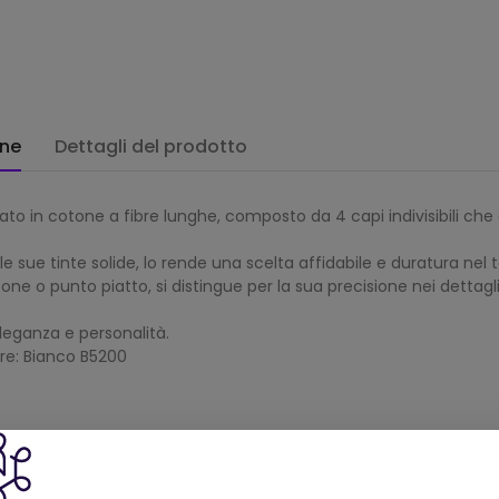
one
Dettagli del prodotto
zzato in cotone a fibre lunghe, composto da 4 capi indivisibili c
lle sue tinte solide, lo rende una scelta affidabile e duratura nel
ne o punto piatto, si distingue per la sua precisione nei dettagli
eleganza e personalità.
ore: Bianco B5200
Prodotti della stessa categoria