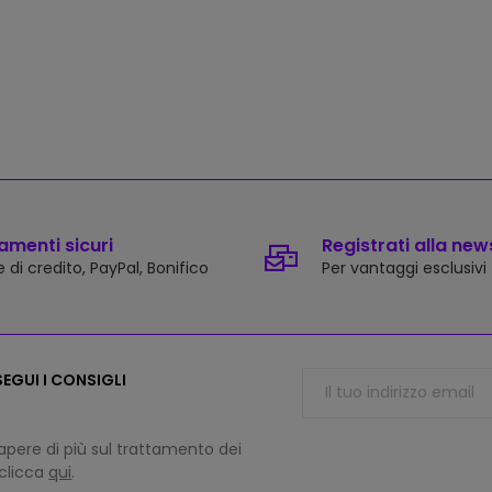
menti sicuri
Registrati alla new
 di credito, PayPal, Bonifico
Per vantaggi esclusivi
EGUI I CONSIGLI
apere di più sul trattamento dei
 clicca
qui
.