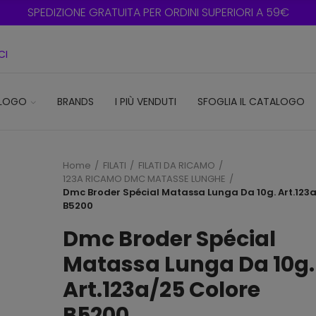
SPEDIZIONE GRATUITA PER ORDINI SUPERIORI A 59€
CI
LOGO
BRANDS
I PIÙ VENDUTI
SFOGLIA IL CATALOGO
Home
FILATI
FILATI DA RICAMO
123A RICAMO DMC MATASSE LUNGHE
Dmc Broder Spécial Matassa Lunga Da 10g. Art.123
B5200
Dmc Broder Spécial
Matassa Lunga Da 10g.
Art.123a/25 Colore
B5200