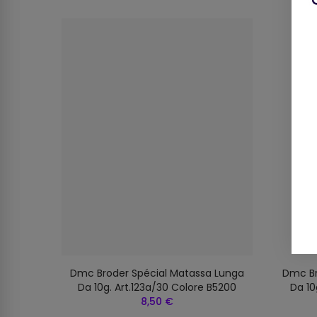
 Lunga
Dmc Broder Spécial Matassa Lunga
Dmc Br
Bianco
Da 10g. Art.123a/30 Colore B5200
Da 10
8,50 €