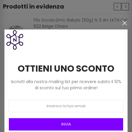
Prodotti in evidenza
Filo Scozia Dmc Babylo (50g) N. 5 Art 147d Col
822 Beige Chiaro
3,60 €
Filato Dmc Revelation Mistolana Multicolor
(150 G) Col 211
OTTIENI UNO SCONTO
9,00 €
Iscriviti alla nostra mailing list per ricevere subito il 10%
di sconto sul tuo primo ordine!
Frangia In Rafia Da 15mm Art 2116/15 Col 01
Bianco
12,00 €
INVIA