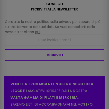
CONSIGLI
ISCRIVITI ALLA NEWSLETTER
Consulta la nostra
politica sulla privacy
per sapere di più
sul trattamento dei tuoi dati. Se vuoi cancellarti dalla
newsletter clicca
qui
.
ISCRIVITI
VENITE A TROVARCI NEL NOSTRO NEGOZIO A
LECCE
E LASCIATEVI ISPIRARE DALLA NOSTRA
VASTA GAMMA DI FILATI E MERCERIA.
SAREMO LIETI DI ACCOMPAGNARVI NEL VOSTRO