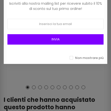
Iscriviti alla nostra mailing list per ricevere subito il 10%
di sconto sul tuo primo ordine!
INVIA
Filato Acrilico Knitty10 Dmc
Filato Acrilico Knitty10 Dmc
Colore 965 Nero
Colore 829 Verde
Non mostrare più
2,80 €
2,80 €
I clienti che hanno acquistato
questo prodotto hanno