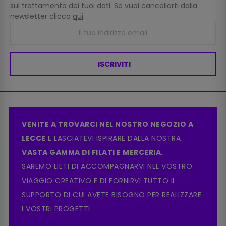
sul trattamento dei tuoi dati. Se vuoi cancellarti dalla
newsletter clicca
qui
.
ISCRIVITI
VENITE A TROVARCI NEL NOSTRO NEGOZIO A
LECCE
E LASCIATEVI ISPIRARE DALLA NOSTRA
VASTA GAMMA DI FILATI E MERCERIA.
SAREMO LIETI DI ACCOMPAGNARVI NEL VOSTRO
VIAGGIO CREATIVO E DI FORNIRVI TUTTO IL
SUPPORTO DI CUI AVETE BISOGNO PER REALIZZARE
I VOSTRI PROGETTI.