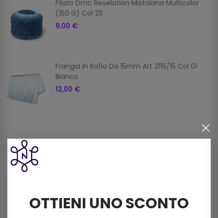
Filato Dmc Revelation Mistolana Multicolor
(150 G) Col 211
9,00 €
Frangia In Rafia Da 15mm Art 2116/15 Col 01
Bianco
12,00 €
Prodotti della stessa categoria
OTTIENI UNO SCONTO