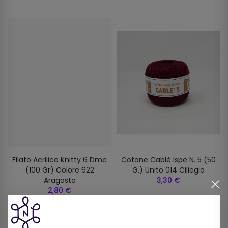
Filato Acrilico Knitty 6 Dmc
Cotone Cablè Ispe N. 5 (50
(100 Gr) Colore 622
G.) Unito 014 Ciliegia
Aragosta
3,30 €
2,80 €