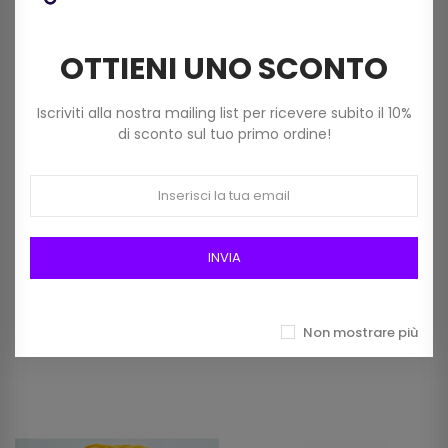
OTTIENI UNO SCONTO
Iscriviti alla nostra mailing list per ricevere subito il 10%
di sconto sul tuo primo ordine!
INVIA
Filato Acrilico Knitty 6 Dmc
Filato Acrilico Knitty10 Dmc
(100 Gr) Colore 814 Grigio
Colore 930 Panna Fantasia
Chiaro
2,80 €
Non mostrare più
2,80 €