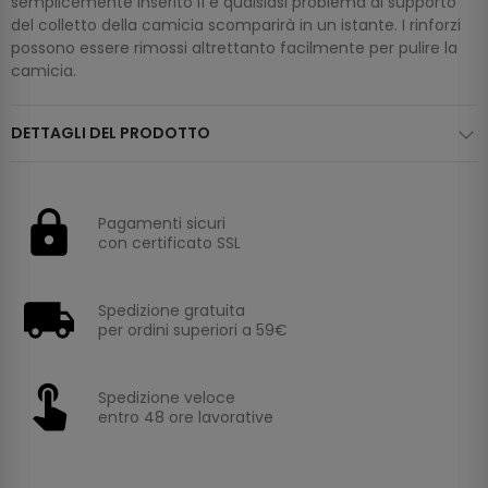
semplicemente inserito lì e qualsiasi problema di supporto
del colletto della camicia scomparirà in un istante. I rinforzi
possono essere rimossi altrettanto facilmente per pulire la
camicia.
DETTAGLI DEL PRODOTTO
Pagamenti sicuri
con certificato SSL
Spedizione gratuita
per ordini superiori a 59€
Spedizione veloce
entro 48 ore lavorative