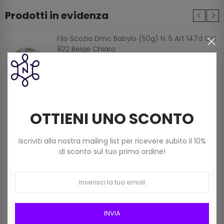
Prodotti in evidenza
Filo Scozia Dmc Babylo (50g) N. 5 Art 147d Col
822 Beige Chiaro
3,60 €
Filato Dmc Revelation Mistolana Multicolor
OTTIENI UNO SCONTO
(150 G) Col 211
9,00 €
Iscriviti alla nostra mailing list per ricevere subito il 10%
di sconto sul tuo primo ordine!
Frangia In Rafia Da 15mm Art 2116/15 Col 01
Bianco
12,00 €
INVIA