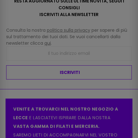
RESTA AGGIORNATO SULLE ULTIME NOVITÀ, SEGUI I
CONSIGLI
ISCRIVITI ALLA NEWSLETTER
Consulta la nostra
politica sulla privacy
per sapere di più
sul trattamento dei tuoi dati. Se vuoi cancellarti dalla
newsletter clicca
qui
.
ISCRIVITI
VENITE A TROVARCI NEL NOSTRO NEGOZIO A
LECCE
E LASCIATEVI ISPIRARE DALLA NOSTRA
VASTA GAMMA DI FILATI E MERCERIA.
SAREMO LIETI DI ACCOMPAGNARVI NEL VOSTRO