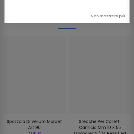
Non mostrare più
Prodotti della stessa categoria
Spazzola Di Velluto Marbet
Stecche Per Colletti
Art 90
Camicia Mm 10 X 55
7,00 €
Trasparenti (24 Pezzi) Art